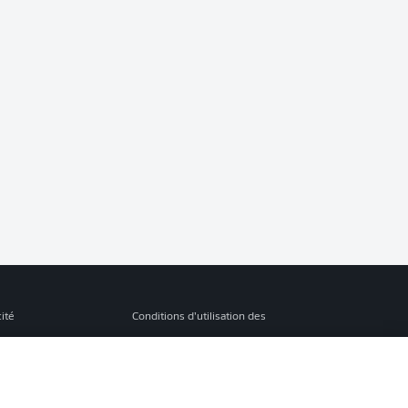
cité
Conditions d’utilisation des
services
s Légales
Gérer mes préférences
ion de confidentialité
Diffuseurs