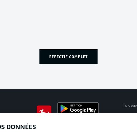
EFFECTIF COMPLET
La publi
BUNDESLIGA APP
Mention
OS DONNÉES
Déclarat