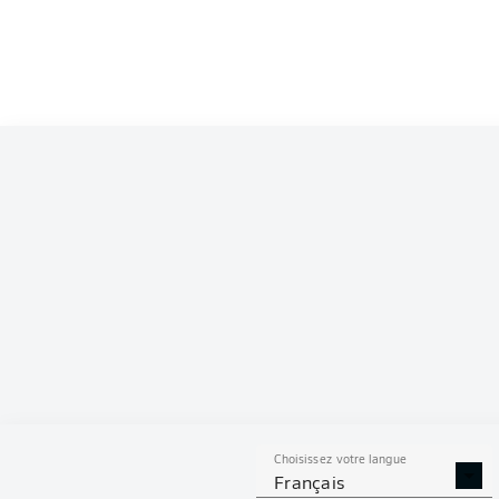
Competition
Bundesliga 2
Season
2026/2027
S
Choisissez votre langue
TACLES
DUELS A
Français
RÉUSSIS
REMPO