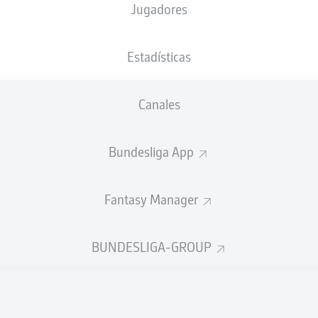
Jugadores
10'
C. Andrés
Deutsche Bank Park
(59.400 Espectadores)
Estadísticas
Tobias Welz
Canales
Anuncio
Bundesliga App
Fantasy Manager
BUNDESLIGA-GROUP