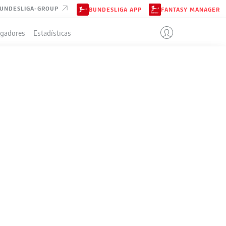
UNDESLIGA-GROUP
BUNDESLIGA APP
FANTASY MANAGER
ugadores
Estadísticas
IÓN