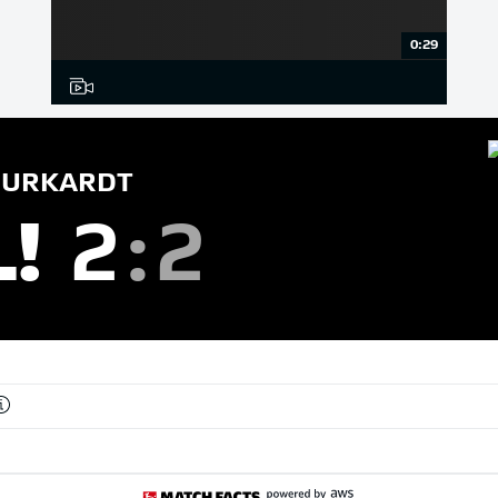
0:29
URKARDT
L!
2
:
2