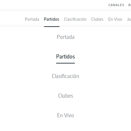
CANALES
B
Portada
Partidos
Clasificación
Clubes
En Vivo
J
RACHT FRANKFURT
-
VFB STUTTGART
Portada
SGE
VFB
2
2
Partidos
Clasificación
 VIVO
ALINEACIONES
ESTADÍSTICAS
CLASIFICAC
Clubes
J. Burkardt
90' +2'
En Vivo
J. Burkardt
72'
45' +4'
N. Nartey