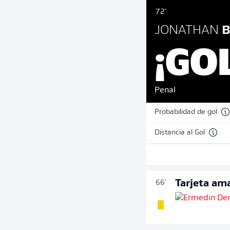
72'
JONATHAN
B
¡GO
Penal
Probabilidad de gol
Distancia al Gol
Tarjeta ama
66'