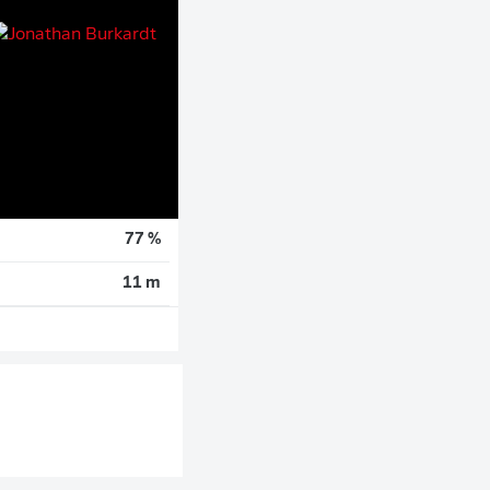
77 %
11 m