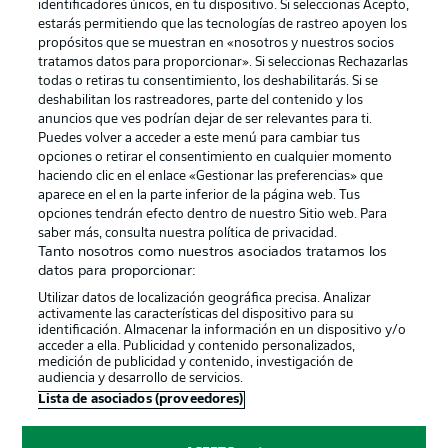
identificadores únicos, en tu dispositivo. Si seleccionas Acepto,
estarás permitiendo que las tecnologías de rastreo apoyen los
propósitos que se muestran en «nosotros y nuestros socios
tratamos datos para proporcionar». Si seleccionas Rechazarlas
Publicidad
Aviso legal
todas o retiras tu consentimiento, los deshabilitarás. Si se
Gestionar las preferencias
Declaracion de privacidad
deshabilitan los rastreadores, parte del contenido y los
anuncios que ves podrían dejar de ser relevantes para ti.
Canales
Trabajos
Puedes volver a acceder a este menú para cambiar tus
opciones o retirar el consentimiento en cualquier momento
Jugadores
Condiciones de uso
haciendo clic en el enlace «Gestionar las preferencias» que
Sello Editorial
Contacto
aparece en el en la parte inferior de la página web. Tus
opciones tendrán efecto dentro de nuestro Sitio web. Para
saber más, consulta nuestra política de privacidad.
Tanto nosotros como nuestros asociados tratamos los
datos para proporcionar:
Utilizar datos de localización geográfica precisa. Analizar
activamente las características del dispositivo para su
identificación. Almacenar la información en un dispositivo y/o
acceder a ella. Publicidad y contenido personalizados,
medición de publicidad y contenido, investigación de
audiencia y desarrollo de servicios.
© 2026 Bundesliga-Gruppe GmbH
Lista de asociados (proveedores)
Elegir idioma