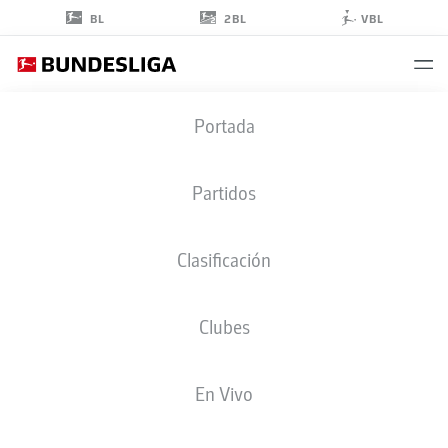
2BL
BL
VBL
FINN
Portada
JELTSCH
29
Partidos
Clasificación
DEFENSA
Clubes
VFB STUTTGART
ESTADÍSTICAS TEMPORADA 2026/2027
GOLES
COMPA
En Vivo