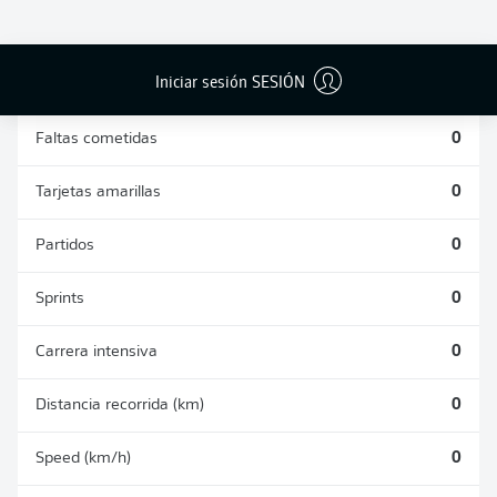
DUELOS
DUELOS
DIVIDIDOS
AÉREOS
GANADOS
GANADOS
0
0
Iniciar sesión SESIÓN
Faltas cometidas
0
Tarjetas amarillas
0
Partidos
0
Sprints
0
Carrera intensiva
0
Distancia recorrida (km)
0
Speed (km/h)
0