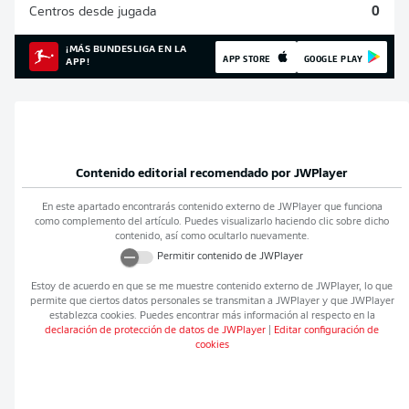
Centros desde jugada
0
¡MÁS BUNDESLIGA EN LA
APP STORE
GOOGLE PLAY
APP!
Contenido editorial recomendado por
JWPlayer
En este apartado encontrarás contenido externo de
JWPlayer
que funciona
como complemento del artículo. Puedes visualizarlo haciendo clic sobre dicho
contenido, así como ocultarlo nuevamente.
Permitir contenido de
JWPlayer
Estoy de acuerdo en que se me muestre contenido externo de
JWPlayer
, lo que
permite que ciertos datos personales se transmitan a
JWPlayer
y que
JWPlayer
establezca cookies. Puedes encontrar más información al respecto en la
declaración de protección de datos de
JWPlayer
|
Editar configuración de
cookies