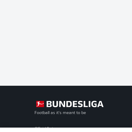
Football as it's meant to be
Official Partners