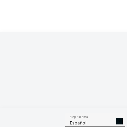
Competition
Bundesliga
Season
2026/2027
ESTA
Elegir idioma
DUELOS
DUE
DIVIDIDOS
AÉR
Español
GANADOS
GANA