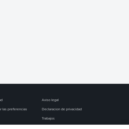
ad
Aviso legal
r las preferencias
Declaracion de privacidad
Trabajos
es
Condiciones de uso