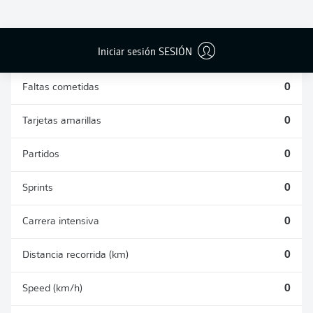
DUELOS
DUELOS
DIVIDIDOS
AÉREOS
GANADOS
GANADOS
0
0
Iniciar sesión SESIÓN
Faltas cometidas
0
Tarjetas amarillas
0
Partidos
0
Sprints
0
Carrera intensiva
0
Distancia recorrida (km)
0
Speed (km/h)
0