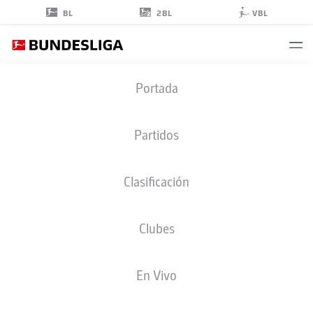
2BL
BL
VBL
JONATHAN
Portada
BURKARDT
9
Partidos
Clasificación
DELANTERO
Clubes
EINTRACHT FRANKFURT
ESTADÍSTICAS TEMPORADA 2026/2027
GOLES
COMPA
En Vivo