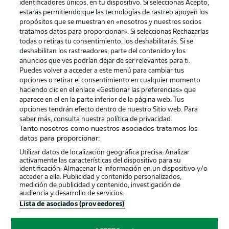
identificadores únicos, en tu dispositivo. Si seleccionas Acepto,
estarás permitiendo que las tecnologías de rastreo apoyen los
propósitos que se muestran en «nosotros y nuestros socios
tratamos datos para proporcionar». Si seleccionas Rechazarlas
Publicidad
Aviso legal
todas o retiras tu consentimiento, los deshabilitarás. Si se
Gestionar las preferencias
Declaracion de privacidad
deshabilitan los rastreadores, parte del contenido y los
anuncios que ves podrían dejar de ser relevantes para ti.
Canales
Trabajos
Puedes volver a acceder a este menú para cambiar tus
opciones o retirar el consentimiento en cualquier momento
Jugadores
Condiciones de uso
haciendo clic en el enlace «Gestionar las preferencias» que
Sello Editorial
Contacto
aparece en el en la parte inferior de la página web. Tus
opciones tendrán efecto dentro de nuestro Sitio web. Para
saber más, consulta nuestra política de privacidad.
Tanto nosotros como nuestros asociados tratamos los
datos para proporcionar:
Utilizar datos de localización geográfica precisa. Analizar
activamente las características del dispositivo para su
identificación. Almacenar la información en un dispositivo y/o
acceder a ella. Publicidad y contenido personalizados,
medición de publicidad y contenido, investigación de
audiencia y desarrollo de servicios.
© 2026 Bundesliga-Gruppe GmbH
Lista de asociados (proveedores)
Elegir idioma