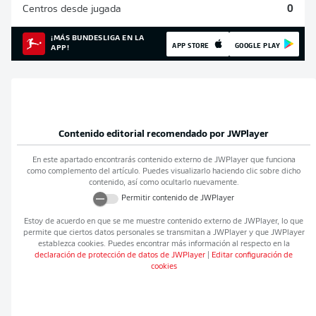
Centros desde jugada
0
¡MÁS BUNDESLIGA EN LA
APP STORE
GOOGLE PLAY
APP!
Contenido editorial recomendado por
JWPlayer
En este apartado encontrarás contenido externo de
JWPlayer
que funciona
como complemento del artículo. Puedes visualizarlo haciendo clic sobre dicho
contenido, así como ocultarlo nuevamente.
Permitir contenido de
JWPlayer
Estoy de acuerdo en que se me muestre contenido externo de
JWPlayer
, lo que
permite que ciertos datos personales se transmitan a
JWPlayer
y que
JWPlayer
establezca cookies. Puedes encontrar más información al respecto en la
declaración de protección de datos de
JWPlayer
|
Editar configuración de
cookies