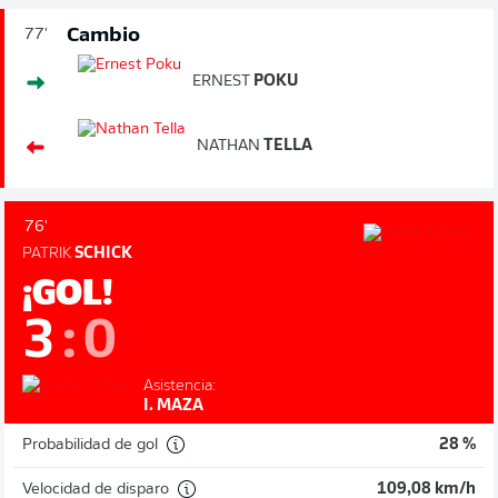
Cambio
77'
ERNEST
POKU
NATHAN
TELLA
76'
PATRIK
SCHICK
¡GOL!
3
:
0
Asistencia:
I. MAZA
Probabilidad de gol
28 %
Velocidad de disparo
109,08 km/h