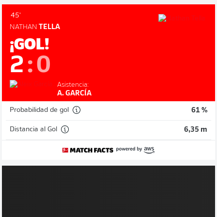
45'
NATHAN
TELLA
¡GOL!
2
:
0
Asistencia:
A. GARCÍA
Probabilidad de gol
61 %
Distancia al Gol
6,35 m