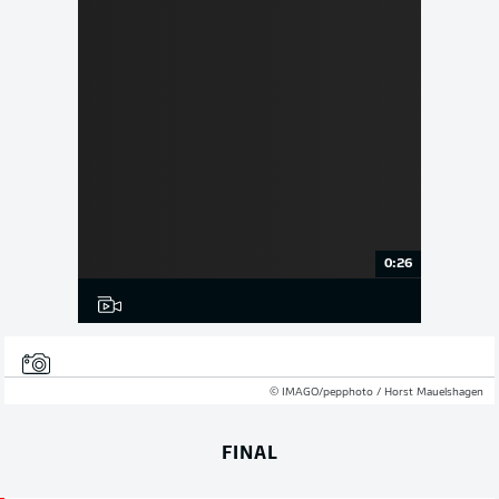
0:26
© IMAGO/pepphoto / Horst Mauelshagen
FINAL