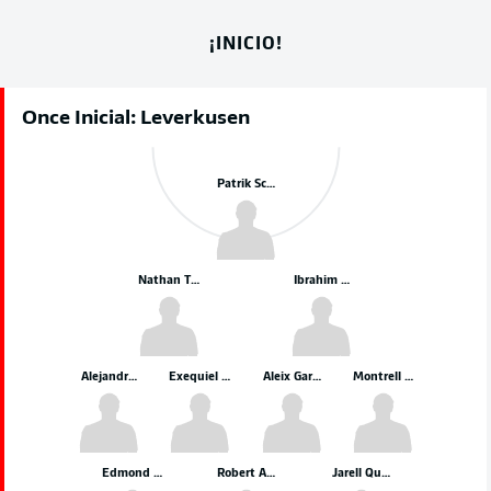
¡INICIO!
Once Inicial: Leverkusen
Patrik Schick
Nathan Tella
Ibrahim Maza
Alejandro Grimaldo
Exequiel Palacios
Aleix García
Montrell Culbreath
Edmond Tapsoba
Robert Andrich
Jarell Quansah