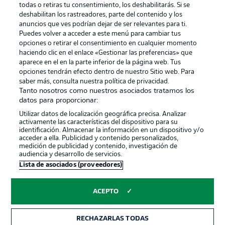
todas o retiras tu consentimiento, los deshabilitarás. Si se
Gestionar las preferencias
Declaracion de privacidad
deshabilitan los rastreadores, parte del contenido y los
anuncios que ves podrían dejar de ser relevantes para ti.
Canales
Trabajos
Puedes volver a acceder a este menú para cambiar tus
opciones o retirar el consentimiento en cualquier momento
Jugadores
Condiciones de uso
haciendo clic en el enlace «Gestionar las preferencias» que
Sello Editorial
Contacto
aparece en el en la parte inferior de la página web. Tus
opciones tendrán efecto dentro de nuestro Sitio web. Para
saber más, consulta nuestra política de privacidad.
Tanto nosotros como nuestros asociados tratamos los
datos para proporcionar:
Utilizar datos de localización geográfica precisa. Analizar
activamente las características del dispositivo para su
identificación. Almacenar la información en un dispositivo y/o
acceder a ella. Publicidad y contenido personalizados,
medición de publicidad y contenido, investigación de
audiencia y desarrollo de servicios.
© 2026 Bundesliga-Gruppe GmbH
Lista de asociados (proveedores)
Elegir idioma
ACEPTO
Español
RECHAZARLAS TODAS