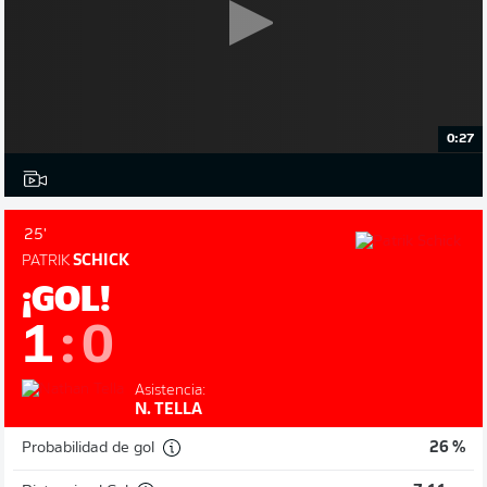
0:27
25'
PATRIK
SCHICK
¡GOL!
1
:
0
Asistencia:
N. TELLA
Probabilidad de gol
26 %