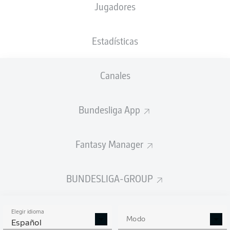
Jugadores
N. Tella
45'
P. Schick
25'
Estadísticas
BayArena
(Agotado)
Tobias Welz
Canales
Bundesliga App
Anuncio
Fantasy Manager
BUNDESLIGA-GROUP
Elegir idioma
Modo
Español