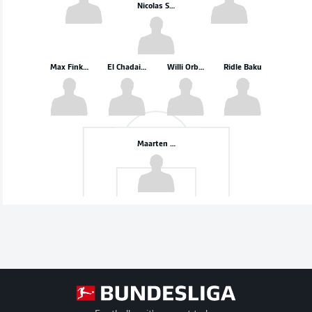
Nicolas Seiwald
Max Finkgräfe
El Chadaille Bitshiabu
Willi Orbán
Ridle Baku
Maarten Vandevoordt