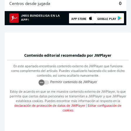
Centros desde jugada
0
¡MÁS BUNDESLIGA EN LA
APP STORE
GOOGLE PLAY
APP!
Contenido editorial recomendado por
JWPlayer
En este apartado encontrarás contenido externo de
JWPlayer
que funciona
como complemento del artículo. Puedes visualizarlo haciendo clic sobre dicho
contenido, así como ocultarlo nuevamente.
Permitir contenido de
JWPlayer
Estoy de acuerdo en que se me muestre contenido externo de
JWPlayer
, lo que
permite que ciertos datos personales se transmitan a
JWPlayer
y que
JWPlayer
establezca cookies. Puedes encontrar más información al respecto en la
declaración de protección de datos de
JWPlayer
|
Editar configuración de
cookies