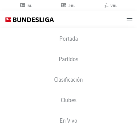
2BL
BL
VBL
XAVER
Portada
SCHLAGER
24
Partidos
Clasificación
CENTROCAMPISTA
Clubes
RB LEIPZIG
ESTADÍSTICAS TEMPORADA 2026/2027
GOLES
COMPA
En Vivo