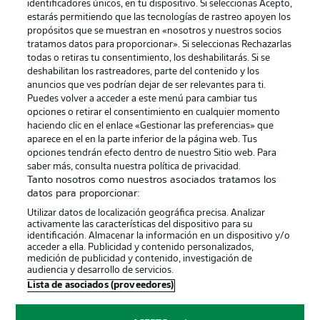
identificadores únicos, en tu dispositivo. Si seleccionas Acepto,
estarás permitiendo que las tecnologías de rastreo apoyen los
propósitos que se muestran en «nosotros y nuestros socios
tratamos datos para proporcionar». Si seleccionas Rechazarlas
Publicidad
Aviso legal
todas o retiras tu consentimiento, los deshabilitarás. Si se
Gestionar las preferencias
Declaracion de privacidad
deshabilitan los rastreadores, parte del contenido y los
anuncios que ves podrían dejar de ser relevantes para ti.
Canales
Trabajos
Puedes volver a acceder a este menú para cambiar tus
opciones o retirar el consentimiento en cualquier momento
Jugadores
Condiciones de uso
haciendo clic en el enlace «Gestionar las preferencias» que
Sello Editorial
Contacto
aparece en el en la parte inferior de la página web. Tus
opciones tendrán efecto dentro de nuestro Sitio web. Para
saber más, consulta nuestra política de privacidad.
Tanto nosotros como nuestros asociados tratamos los
datos para proporcionar:
Utilizar datos de localización geográfica precisa. Analizar
activamente las características del dispositivo para su
identificación. Almacenar la información en un dispositivo y/o
acceder a ella. Publicidad y contenido personalizados,
medición de publicidad y contenido, investigación de
audiencia y desarrollo de servicios.
© 2026 Bundesliga-Gruppe GmbH
Lista de asociados (proveedores)
Elegir idioma