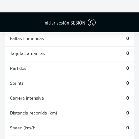
DUELOS
DUELOS
DIVIDIDOS
AÉREOS
GANADOS
GANADOS
0
0
Iniciar sesión SESIÓN
Faltas cometidas
0
Tarjetas amarillas
0
Partidos
0
Sprints
0
Carrera intensiva
0
Distancia recorrida (km)
0
Speed (km/h)
0