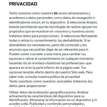
PRIVACIDAD
Tanto nosotros como nuestros
61
socios almacenamos y
accedemos a datos personales, como datos de navegación o
identificadores únicos, en tu dispositivo. Si seleccionas Acepto,
estarás permitiendo que las tecnologías de rastreo apoyen los
propósitos que se muestran en «nosotros y nuestros socios
tratamos datos para proporcionar». Si seleccionas Rechazarlas
Publicidad
Aviso legal
todas o retiras tu consentimiento, los deshabilitarás. Si se
Gestionar las preferencias
Declaracion de privacidad
deshabilitan los rastreadores, parte del contenido y los
anuncios que ves podrían dejar de ser relevantes para ti.
Canales
Trabajos
Puedes volver a acceder a este menú para cambiar tus
opciones o retirar el consentimiento en cualquier momento
Jugadores
Condiciones de uso
haciendo clic en el enlace «Gestionar las preferencias» que
Sello Editorial
Contacto
aparece en el en la parte inferior de la página web. Tus
opciones tendrán efecto dentro de nuestro Sitio web. Para
saber más, consulta nuestra política de privacidad.
Tanto nosotros como nuestros asociados tratamos los
datos para proporcionar:
Utilizar datos de localización geográfica precisa. Analizar
activamente las características del dispositivo para su
identificación. Almacenar la información en un dispositivo y/o
acceder a ella. Publicidad y contenido personalizados,