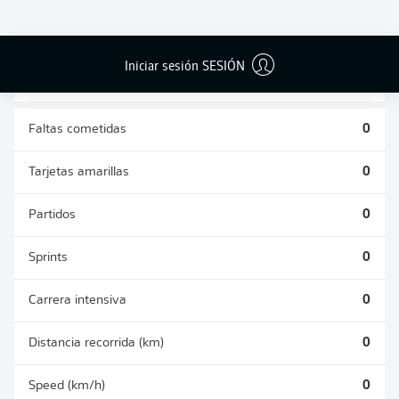
DUELOS
DUELOS
DIVIDIDOS
AÉREOS
GANADOS
GANADOS
0
0
Iniciar sesión SESIÓN
Faltas cometidas
0
Tarjetas amarillas
0
Partidos
0
Sprints
0
Carrera intensiva
0
Distancia recorrida (km)
0
Speed (km/h)
0