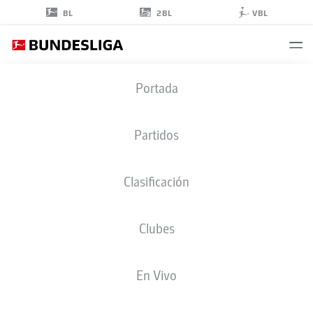
2BL
BL
VBL
MALIK
Portada
TILLMAN
10
Partidos
Clasificación
CENTROCAMPISTA
Clubes
BAYER LEVERKUSEN
ESTADÍSTICAS TEMPORADA 2026/2027
GOLES
COMPA
En Vivo