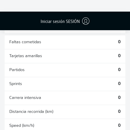
DUELOS
DUELOS
DIVIDIDOS
AÉREOS
GANADOS
GANADOS
0
0
Iniciar sesión SESIÓN
Faltas cometidas
0
Tarjetas amarillas
0
Partidos
0
Sprints
0
Carrera intensiva
0
Distancia recorrida (km)
0
Speed (km/h)
0