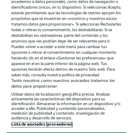
accedemos a datos personales, como datos de navegación o
identificadores únicos, en tu dispositivo. Si seleccionas Acepto,
estarás permitiendo que las tecnologías de rastreo apoyen los
propósitos que se muestran en «nosotros y nuestros socios
tratamos datos para proporcionar». Si seleccionas Rechazarlas
Publicidad
Aviso legal
todas o retiras tu consentimiento, los deshabilitarás. Si se
Gestionar las preferencias
Declaracion de privacidad
deshabilitan los rastreadores, parte del contenido y los
anuncios que ves podrían dejar de ser relevantes para ti.
Canales
Trabajos
Puedes volver a acceder a este menú para cambiar tus
opciones o retirar el consentimiento en cualquier momento
Jugadores
Condiciones de uso
haciendo clic en el enlace «Gestionar las preferencias» que
Sello Editorial
Contacto
aparece en el en la parte inferior de la página web. Tus
opciones tendrán efecto dentro de nuestro Sitio web. Para
saber más, consulta nuestra política de privacidad.
Tanto nosotros como nuestros asociados tratamos los
datos para proporcionar:
Utilizar datos de localización geográfica precisa. Analizar
activamente las características del dispositivo para su
identificación. Almacenar la información en un dispositivo y/o
acceder a ella. Publicidad y contenido personalizados,
medición de publicidad y contenido, investigación de
audiencia y desarrollo de servicios.
© 2026 Bundesliga-Gruppe GmbH
Lista de asociados (proveedores)