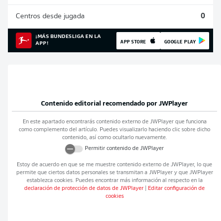
Centros desde jugada
0
¡MÁS BUNDESLIGA EN LA
APP STORE
GOOGLE PLAY
APP!
Contenido editorial recomendado por
JWPlayer
En este apartado encontrarás contenido externo de
JWPlayer
que funciona
como complemento del artículo. Puedes visualizarlo haciendo clic sobre dicho
contenido, así como ocultarlo nuevamente.
Permitir contenido de
JWPlayer
Estoy de acuerdo en que se me muestre contenido externo de
JWPlayer
, lo que
permite que ciertos datos personales se transmitan a
JWPlayer
y que
JWPlayer
establezca cookies. Puedes encontrar más información al respecto en la
declaración de protección de datos de
JWPlayer
|
Editar configuración de
cookies