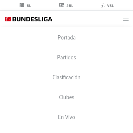
2BL
BL
VBL
EL CHADAILLE
Portada
BITSHIABU
5
Partidos
Clasificación
DEFENSA
Clubes
RB LEIPZIG
ESTADÍSTICAS TEMPORADA 2026/2027
GOLES
COMPA
En Vivo