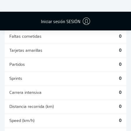
DUELOS
DUELOS
DIVIDIDOS
AÉREOS
GANADOS
GANADOS
0
0
Iniciar sesión SESIÓN
Faltas cometidas
0
Tarjetas amarillas
0
Partidos
0
Sprints
0
Carrera intensiva
0
Distancia recorrida (km)
0
Speed (km/h)
0