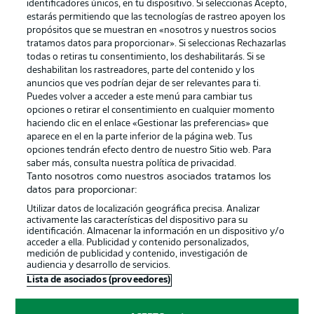
identificadores únicos, en tu dispositivo. Si seleccionas Acepto,
estarás permitiendo que las tecnologías de rastreo apoyen los
propósitos que se muestran en «nosotros y nuestros socios
tratamos datos para proporcionar». Si seleccionas Rechazarlas
Publicidad
Aviso legal
todas o retiras tu consentimiento, los deshabilitarás. Si se
Gestionar las preferencias
Declaracion de privacidad
deshabilitan los rastreadores, parte del contenido y los
anuncios que ves podrían dejar de ser relevantes para ti.
Canales
Trabajos
Puedes volver a acceder a este menú para cambiar tus
opciones o retirar el consentimiento en cualquier momento
Jugadores
Condiciones de uso
haciendo clic en el enlace «Gestionar las preferencias» que
Sello Editorial
Contacto
aparece en el en la parte inferior de la página web. Tus
opciones tendrán efecto dentro de nuestro Sitio web. Para
saber más, consulta nuestra política de privacidad.
Tanto nosotros como nuestros asociados tratamos los
datos para proporcionar:
Utilizar datos de localización geográfica precisa. Analizar
activamente las características del dispositivo para su
identificación. Almacenar la información en un dispositivo y/o
acceder a ella. Publicidad y contenido personalizados,
medición de publicidad y contenido, investigación de
audiencia y desarrollo de servicios.
© 2026 Bundesliga-Gruppe GmbH
Lista de asociados (proveedores)
Elegir idioma