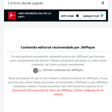
Centros desde jugada
0
¡MÁS BUNDESLIGA EN LA
APP STORE
GOOGLE PLAY
APP!
Contenido editorial recomendado por
JWPlayer
En este apartado encontrarás contenido externo de
JWPlayer
que funciona
como complemento del artículo. Puedes visualizarlo haciendo clic sobre dicho
contenido, así como ocultarlo nuevamente.
Permitir contenido de
JWPlayer
Estoy de acuerdo en que se me muestre contenido externo de
JWPlayer
, lo que
permite que ciertos datos personales se transmitan a
JWPlayer
y que
JWPlayer
establezca cookies. Puedes encontrar más información al respecto en la
declaración de protección de datos de
JWPlayer
|
Editar configuración de
cookies