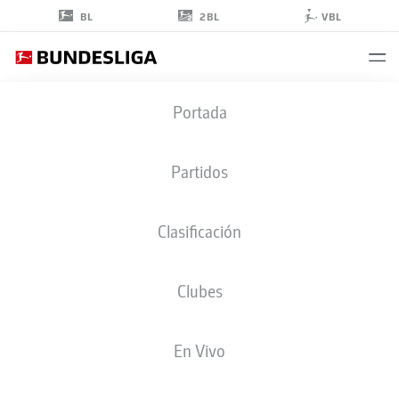
2BL
BL
VBL
CONRAD
Portada
HARDER
9
Partidos
Clasificación
DELANTERO
Clubes
RB LEIPZIG
ESTADÍSTICAS TEMPORADA 2026/2027
GOLES
COMPA
En Vivo