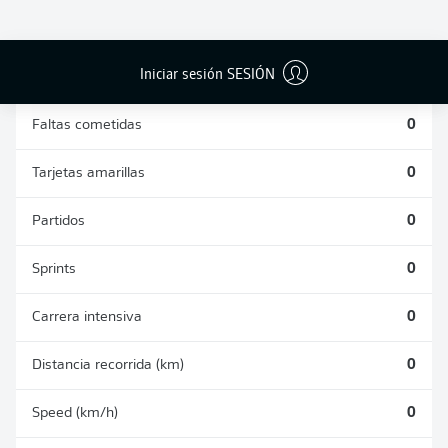
DUELOS
DUELOS
DIVIDIDOS
AÉREOS
GANADOS
GANADOS
0
0
Iniciar sesión SESIÓN
Faltas cometidas
0
Tarjetas amarillas
0
Partidos
0
Sprints
0
Carrera intensiva
0
Distancia recorrida (km)
0
Speed (km/h)
0