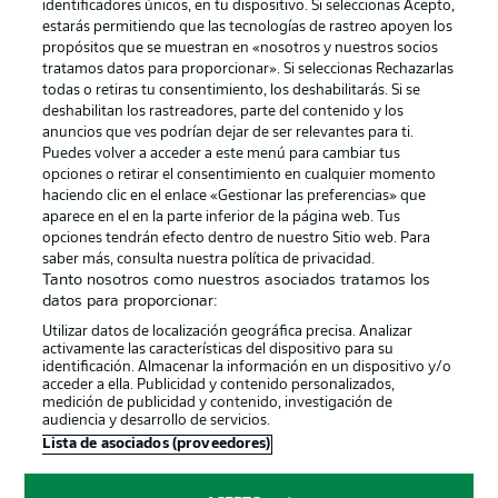
identificadores únicos, en tu dispositivo. Si seleccionas Acepto,
estarás permitiendo que las tecnologías de rastreo apoyen los
propósitos que se muestran en «nosotros y nuestros socios
tratamos datos para proporcionar». Si seleccionas Rechazarlas
Publicidad
Aviso legal
todas o retiras tu consentimiento, los deshabilitarás. Si se
Gestionar las preferencias
Declaracion de privacidad
deshabilitan los rastreadores, parte del contenido y los
anuncios que ves podrían dejar de ser relevantes para ti.
Canales
Trabajos
Puedes volver a acceder a este menú para cambiar tus
opciones o retirar el consentimiento en cualquier momento
Jugadores
Condiciones de uso
haciendo clic en el enlace «Gestionar las preferencias» que
Sello Editorial
Contacto
aparece en el en la parte inferior de la página web. Tus
opciones tendrán efecto dentro de nuestro Sitio web. Para
saber más, consulta nuestra política de privacidad.
Tanto nosotros como nuestros asociados tratamos los
datos para proporcionar:
Utilizar datos de localización geográfica precisa. Analizar
activamente las características del dispositivo para su
identificación. Almacenar la información en un dispositivo y/o
acceder a ella. Publicidad y contenido personalizados,
medición de publicidad y contenido, investigación de
audiencia y desarrollo de servicios.
© 2026 Bundesliga-Gruppe GmbH
Lista de asociados (proveedores)
Elegir idioma