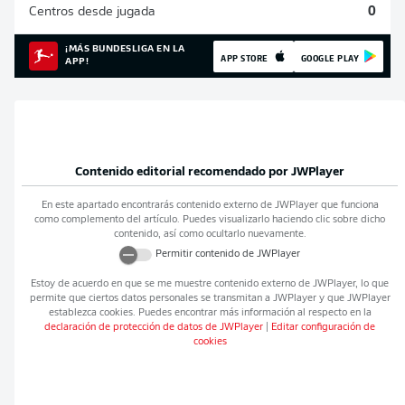
Centros desde jugada
0
¡MÁS BUNDESLIGA EN LA
APP STORE
GOOGLE PLAY
APP!
Contenido editorial recomendado por
JWPlayer
En este apartado encontrarás contenido externo de
JWPlayer
que funciona
como complemento del artículo. Puedes visualizarlo haciendo clic sobre dicho
contenido, así como ocultarlo nuevamente.
Permitir contenido de
JWPlayer
Estoy de acuerdo en que se me muestre contenido externo de
JWPlayer
, lo que
permite que ciertos datos personales se transmitan a
JWPlayer
y que
JWPlayer
establezca cookies. Puedes encontrar más información al respecto en la
declaración de protección de datos de
JWPlayer
|
Editar configuración de
cookies