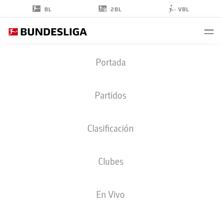
2BL
BL
VBL
ARTHUR
Portada
13
Partidos
Clasificación
DEFENSA
Clubes
BAYER LEVERKUSEN
ESTADÍSTICAS TEMPORADA 2026/2027
GOLES
COMPA
En Vivo