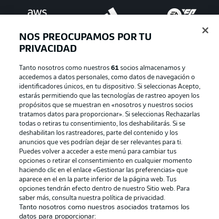
NOS PREOCUPAMOS POR TU
PRIVACIDAD
Tanto nosotros como nuestros
61
socios almacenamos y
accedemos a datos personales, como datos de navegación o
identificadores únicos, en tu dispositivo. Si seleccionas Acepto,
estarás permitiendo que las tecnologías de rastreo apoyen los
Publicidad
Aviso legal
propósitos que se muestran en «nosotros y nuestros socios
tratamos datos para proporcionar». Si seleccionas Rechazarlas
Gestionar las preferencias
Declaracion de privacidad
todas o retiras tu consentimiento, los deshabilitarás. Si se
deshabilitan los rastreadores, parte del contenido y los
Canales
Trabajos
anuncios que ves podrían dejar de ser relevantes para ti.
Jugadores
Condiciones de uso
Puedes volver a acceder a este menú para cambiar tus
opciones o retirar el consentimiento en cualquier momento
Sello Editorial
Contacto
haciendo clic en el enlace «Gestionar las preferencias» que
aparece en el en la parte inferior de la página web. Tus
opciones tendrán efecto dentro de nuestro Sitio web. Para
saber más, consulta nuestra política de privacidad.
Tanto nosotros como nuestros asociados tratamos los
datos para proporcionar: