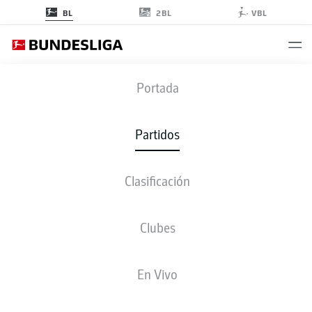
2BL
BL
VBL
FCH
-
M05
Portada
FCH
M05
0
2
Partidos
Clasificación
EN VIVO
ALINEACIONES
ESTADÍSTICAS
CLASIFICACIÓN
Clubes
3-4-2-1
3-4-1-2
En Vivo
ONCE INICIAL
HEIDENHEIM