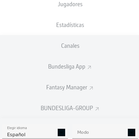
Jugadores
Budu Zivzivadze
Estadísticas
Mathias Honsak
Frans Krätzig
Canales
Bundesliga App
Jonas Föhrenbach
Jan Schöppner
Adrian Beck
Omar Traoré
Fantasy Manager
Tim Siersleben
Patrick Mainka
Thomas Keller
BUNDESLIGA-GROUP
Elegir idioma
Kevin Müller
Modo
Español