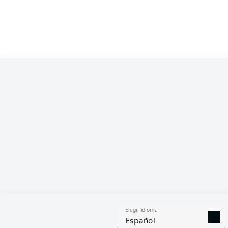
Competition
Bundesliga 2
Season
ESTA
Elegir idioma
DUELOS
DUE
DIVIDIDOS
AÉR
Español
GANADOS
GANA