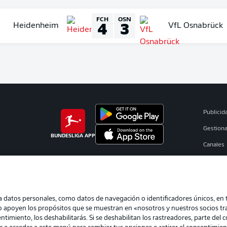
FCH
OSN
4
3
Heidenheim
VfL Osnabrück
Publicid
Gestiona
BUNDESLIGA APP
Canales
Jugador
Sello Edi
atos personales, como datos de navegación o identificadores únicos, en tu
eo apoyen los propósitos que se muestran en «nosotros y nuestros socios t
timiento, los deshabilitarás. Si se deshabilitan los rastreadores, parte del 