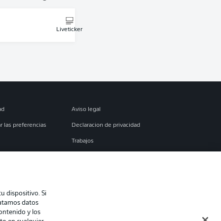
Liveticker
ad
Aviso legal
r las preferencias
Declaracion de privacidad
Trabajos
es
Condiciones de uso
torial
Contacto
 dispositivo. Si
ratamos datos
contenido y los