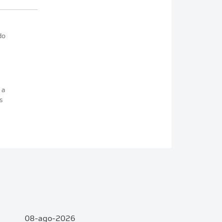
do
 a
s
e
08-ago-2026