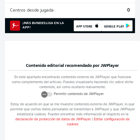
Centros desde jugada
0
¡MÁS BUNDESLIGA EN LA
APP STORE
GOOGLE PLAY
APP!
Contenido editorial recomendado por
JWPlayer
En este apartado encontrarás contenido externo de
JWPlayer
que funciona
como complemento del artículo. Puedes visualizarlo haciendo clic sobre dicho
contenido, así como ocultarlo nuevamente.
Permitir contenido de
JWPlayer
Estoy de acuerdo en que se me muestre contenido externo de
JWPlayer
, lo que
permite que ciertos datos personales se transmitan a
JWPlayer
y que
JWPlayer
establezca cookies. Puedes encontrar más información al respecto en la
declaración de protección de datos de
JWPlayer
|
Editar configuración de
cookies