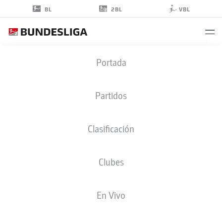
2BL
BL
VBL
SIRLORD
Portada
CONTEH
31
Partidos
Clasificación
CENTROCAMPISTA
Clubes
HEIDENHEIM
ESTADÍSTICAS TEMPORADA 2025/2026
GOLES
En Vivo