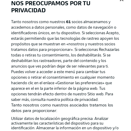
NOS PREOCUPAMOS POR TU
PRIVACIDAD
Tanto nosotros como nuestros
61
socios almacenamos y
accedemos a datos personales, como datos de navegación o
identificadores únicos, en tu dispositivo. Si seleccionas Acepto,
estarás permitiendo que las tecnologías de rastreo apoyen los
propósitos que se muestran en «nosotros y nuestros socios
tratamos datos para proporcionar». Si seleccionas Rechazarlas
Publicidad
Aviso legal
todas o retiras tu consentimiento, los deshabilitarás. Si se
Gestionar las preferencias
Declaracion de privacidad
deshabilitan los rastreadores, parte del contenido y los
anuncios que ves podrían dejar de ser relevantes para ti.
Canales
Trabajos
Puedes volver a acceder a este menú para cambiar tus
opciones o retirar el consentimiento en cualquier momento
Jugadores
Condiciones de uso
haciendo clic en el enlace «Gestionar las preferencias» que
Sello Editorial
Contacto
aparece en el en la parte inferior de la página web. Tus
opciones tendrán efecto dentro de nuestro Sitio web. Para
saber más, consulta nuestra política de privacidad.
Tanto nosotros como nuestros asociados tratamos los
datos para proporcionar:
Utilizar datos de localización geográfica precisa. Analizar
activamente las características del dispositivo para su
identificación. Almacenar la información en un dispositivo y/o