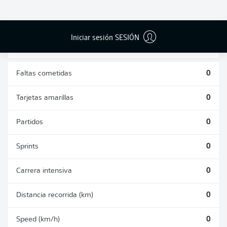
DUELOS
DUELOS
DIVIDIDOS
AÉREOS
GANADOS
GANADOS
0
0
Iniciar sesión SESIÓN
Faltas cometidas
0
Tarjetas amarillas
0
Partidos
0
Sprints
0
Carrera intensiva
0
Distancia recorrida (km)
0
Speed (km/h)
0