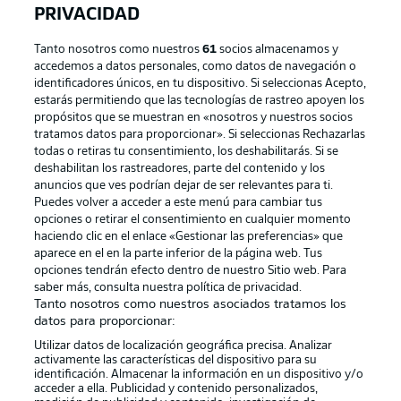
PRIVACIDAD
Tanto nosotros como nuestros
61
socios almacenamos y
accedemos a datos personales, como datos de navegación o
identificadores únicos, en tu dispositivo. Si seleccionas Acepto,
estarás permitiendo que las tecnologías de rastreo apoyen los
propósitos que se muestran en «nosotros y nuestros socios
tratamos datos para proporcionar». Si seleccionas Rechazarlas
Publicidad
Aviso legal
todas o retiras tu consentimiento, los deshabilitarás. Si se
Gestionar las preferencias
Declaracion de privacidad
deshabilitan los rastreadores, parte del contenido y los
anuncios que ves podrían dejar de ser relevantes para ti.
Canales
Trabajos
Puedes volver a acceder a este menú para cambiar tus
opciones o retirar el consentimiento en cualquier momento
Jugadores
Condiciones de uso
haciendo clic en el enlace «Gestionar las preferencias» que
Sello Editorial
Contacto
aparece en el en la parte inferior de la página web. Tus
opciones tendrán efecto dentro de nuestro Sitio web. Para
saber más, consulta nuestra política de privacidad.
Tanto nosotros como nuestros asociados tratamos los
datos para proporcionar:
Utilizar datos de localización geográfica precisa. Analizar
activamente las características del dispositivo para su
identificación. Almacenar la información en un dispositivo y/o
acceder a ella. Publicidad y contenido personalizados,