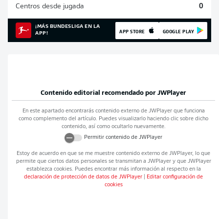
Centros desde jugada
0
¡MÁS BUNDESLIGA EN LA
APP STORE
GOOGLE PLAY
APP!
Contenido editorial recomendado por
JWPlayer
En este apartado encontrarás contenido externo de
JWPlayer
que funciona
como complemento del artículo. Puedes visualizarlo haciendo clic sobre dicho
contenido, así como ocultarlo nuevamente.
Permitir contenido de
JWPlayer
Estoy de acuerdo en que se me muestre contenido externo de
JWPlayer
, lo que
permite que ciertos datos personales se transmitan a
JWPlayer
y que
JWPlayer
establezca cookies. Puedes encontrar más información al respecto en la
declaración de protección de datos de
JWPlayer
|
Editar configuración de
cookies