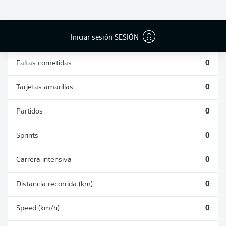
DUELOS
DUELOS
DIVIDIDOS
AÉREOS
GANADOS
GANADOS
0
0
Iniciar sesión SESIÓN
Faltas cometidas
0
Tarjetas amarillas
0
Partidos
0
Sprints
0
Carrera intensiva
0
Distancia recorrida (km)
0
Speed (km/h)
0