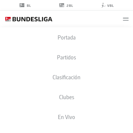
2BL
BL
VBL
MATHIAS
Portada
HONSAK
17
Partidos
Clasificación
CENTROCAMPISTA
Clubes
HEIDENHEIM
ESTADÍSTICAS TEMPORADA 2025/2026
GOLES
En Vivo