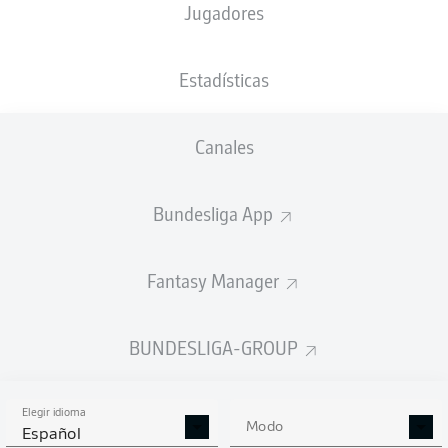
Jugadores
NACIÓN
20.12.1996
TAMAÑO
PESO
AUT
29 AÑOS
188 CM
80 KG
Estadísticas
Competition
Canales
Bundesliga 2
Bundesliga App
Season
Fantasy Manager
ESTADÍSTICAS
BUNDESLIGA-GROUP
TEMPORADA 2025/2026
Elegir idioma
Modo
Español