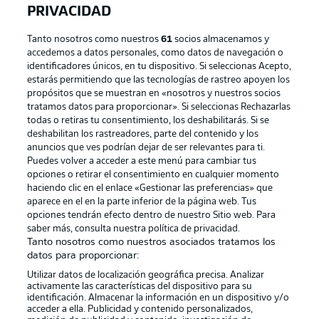
PRIVACIDAD
Tanto nosotros como nuestros
61
socios almacenamos y
accedemos a datos personales, como datos de navegación o
identificadores únicos, en tu dispositivo. Si seleccionas Acepto,
estarás permitiendo que las tecnologías de rastreo apoyen los
propósitos que se muestran en «nosotros y nuestros socios
tratamos datos para proporcionar». Si seleccionas Rechazarlas
Publicidad
Aviso legal
todas o retiras tu consentimiento, los deshabilitarás. Si se
Gestionar las preferencias
Declaracion de privacidad
deshabilitan los rastreadores, parte del contenido y los
anuncios que ves podrían dejar de ser relevantes para ti.
Canales
Trabajos
Puedes volver a acceder a este menú para cambiar tus
opciones o retirar el consentimiento en cualquier momento
Jugadores
Condiciones de uso
haciendo clic en el enlace «Gestionar las preferencias» que
Sello Editorial
Contacto
aparece en el en la parte inferior de la página web. Tus
opciones tendrán efecto dentro de nuestro Sitio web. Para
saber más, consulta nuestra política de privacidad.
Tanto nosotros como nuestros asociados tratamos los
datos para proporcionar:
Utilizar datos de localización geográfica precisa. Analizar
activamente las características del dispositivo para su
identificación. Almacenar la información en un dispositivo y/o
acceder a ella. Publicidad y contenido personalizados,