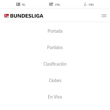
2BL
BL
VBL
BENEDIKT
Portada
GIMBER
5
Partidos
Clasificación
DEFENSA
Clubes
HEIDENHEIM
ESTADÍSTICAS TEMPORADA 2025/2026
GOLES
En Vivo