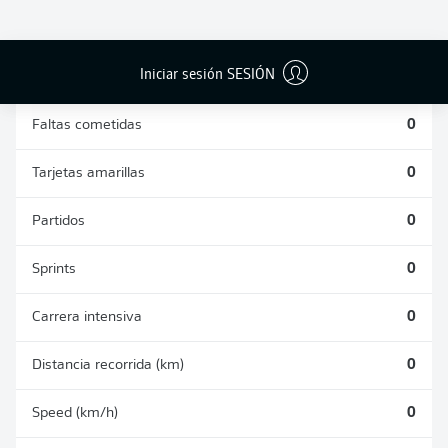
DUELOS
DUELOS
DIVIDIDOS
AÉREOS
GANADOS
GANADOS
0
0
Iniciar sesión SESIÓN
Faltas cometidas
0
Tarjetas amarillas
0
Partidos
0
Sprints
0
Carrera intensiva
0
Distancia recorrida (km)
0
Speed (km/h)
0