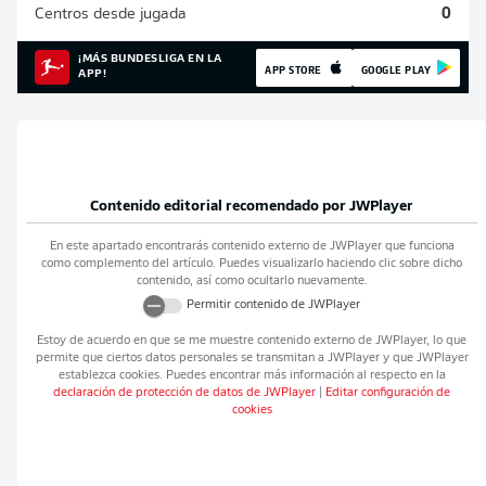
Centros desde jugada
0
¡MÁS BUNDESLIGA EN LA
APP STORE
GOOGLE PLAY
APP!
Contenido editorial recomendado por
JWPlayer
En este apartado encontrarás contenido externo de
JWPlayer
que funciona
como complemento del artículo. Puedes visualizarlo haciendo clic sobre dicho
contenido, así como ocultarlo nuevamente.
Permitir contenido de
JWPlayer
Estoy de acuerdo en que se me muestre contenido externo de
JWPlayer
, lo que
permite que ciertos datos personales se transmitan a
JWPlayer
y que
JWPlayer
establezca cookies. Puedes encontrar más información al respecto en la
declaración de protección de datos de
JWPlayer
|
Editar configuración de
cookies