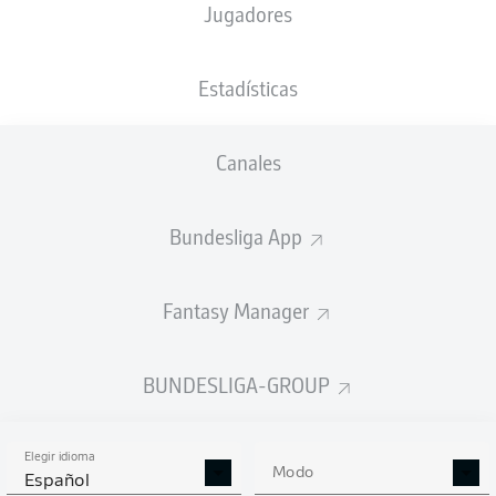
Jugadores
NACIÓN
19.02.1997
TAMAÑO
PESO
DEU
29 AÑOS
187 CM
84 KG
Estadísticas
Competition
Canales
Bundesliga 2
Bundesliga App
Season
Fantasy Manager
ESTADÍSTICAS
BUNDESLIGA-GROUP
TEMPORADA 2025/2026
Elegir idioma
Modo
Español