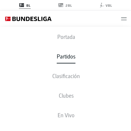
2BL
BL
VBL
BMG
-
BOC
Portada
BMG
BOC
3
0
Partidos
Clasificación
EN VIVO
ALINEACIONES
ESTADÍSTICAS
CLASIFICACIÓN
Clubes
4-2-3-1
3-3-2-2
En Vivo
ONCE INICIAL
BORUSSIA MÖNCHENGLADBACH