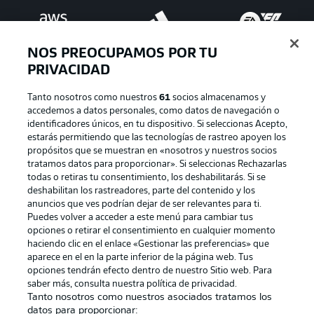
NOS PREOCUPAMOS POR TU
PRIVACIDAD
Tanto nosotros como nuestros
61
socios almacenamos y
accedemos a datos personales, como datos de navegación o
identificadores únicos, en tu dispositivo. Si seleccionas Acepto,
estarás permitiendo que las tecnologías de rastreo apoyen los
Publicidad
Aviso legal
propósitos que se muestran en «nosotros y nuestros socios
tratamos datos para proporcionar». Si seleccionas Rechazarlas
Gestionar las preferencias
Declaracion de privacidad
todas o retiras tu consentimiento, los deshabilitarás. Si se
deshabilitan los rastreadores, parte del contenido y los
Canales
Trabajos
anuncios que ves podrían dejar de ser relevantes para ti.
Jugadores
Condiciones de uso
Puedes volver a acceder a este menú para cambiar tus
opciones o retirar el consentimiento en cualquier momento
Sello Editorial
Contacto
haciendo clic en el enlace «Gestionar las preferencias» que
aparece en el en la parte inferior de la página web. Tus
opciones tendrán efecto dentro de nuestro Sitio web. Para
saber más, consulta nuestra política de privacidad.
Tanto nosotros como nuestros asociados tratamos los
datos para proporcionar: