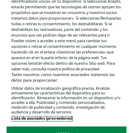
identificadores únicos, en tu dispositivo. Si seleccionas Acepto,
estarás permitiendo que las tecnologías de rastreo apoyen los
propósitos que se muestran en «nosotros y nuestros socios
tratamos datos para proporcionar». Si seleccionas Rechazarlas
Publicidad
Aviso legal
todas o retiras tu consentimiento, los deshabilitarás. Si se
Gestionar las preferencias
Declaracion de privacidad
deshabilitan los rastreadores, parte del contenido y los
anuncios que ves podrían dejar de ser relevantes para ti.
Canales
Trabajos
Puedes volver a acceder a este menú para cambiar tus
opciones o retirar el consentimiento en cualquier momento
Jugadores
Condiciones de uso
haciendo clic en el enlace «Gestionar las preferencias» que
Sello Editorial
Contacto
aparece en el en la parte inferior de la página web. Tus
opciones tendrán efecto dentro de nuestro Sitio web. Para
saber más, consulta nuestra política de privacidad.
Tanto nosotros como nuestros asociados tratamos los
datos para proporcionar:
Utilizar datos de localización geográfica precisa. Analizar
activamente las características del dispositivo para su
identificación. Almacenar la información en un dispositivo y/o
acceder a ella. Publicidad y contenido personalizados,
medición de publicidad y contenido, investigación de
audiencia y desarrollo de servicios.
© 2026 Bundesliga-Gruppe GmbH
Lista de asociados (proveedores)
Elegir idioma