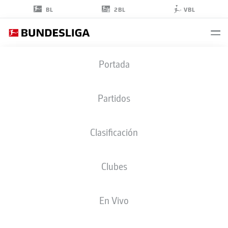
2BL
BL
VBL
NIKLAS
Portada
SWIDER
39
Partidos
Clasificación
CENTROCAMPISTA
Clubes
BORUSSIA MÖNCHENGLADBACH
ESTADÍSTICAS TEMPORADA 2026/2027
GOLES
COMPA
En Vivo