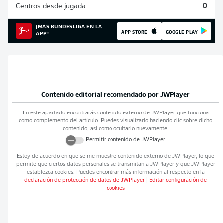
Centros desde jugada
0
¡MÁS BUNDESLIGA EN LA
APP STORE
GOOGLE PLAY
APP!
Contenido editorial recomendado por
JWPlayer
En este apartado encontrarás contenido externo de
JWPlayer
que funciona
como complemento del artículo. Puedes visualizarlo haciendo clic sobre dicho
contenido, así como ocultarlo nuevamente.
Permitir contenido de
JWPlayer
Estoy de acuerdo en que se me muestre contenido externo de
JWPlayer
, lo que
permite que ciertos datos personales se transmitan a
JWPlayer
y que
JWPlayer
establezca cookies. Puedes encontrar más información al respecto en la
declaración de protección de datos de
JWPlayer
|
Editar configuración de
cookies