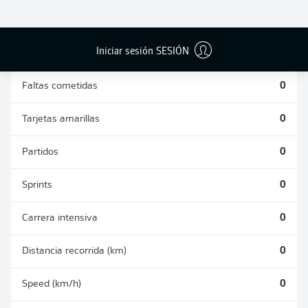
DUELOS
DUELOS
DIVIDIDOS
AÉREOS
GANADOS
GANADOS
0
0
Iniciar sesión SESIÓN
Faltas cometidas
0
Tarjetas amarillas
0
Partidos
0
Sprints
0
Carrera intensiva
0
Distancia recorrida (km)
0
Speed (km/h)
0