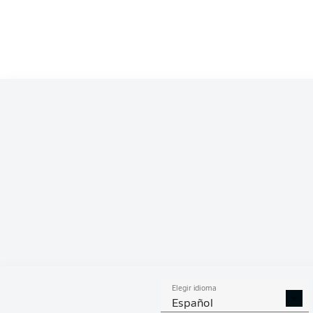
Competition
Bundesliga 2
Season
ESTA
Elegir idioma
DUELOS
DUE
DIVIDIDOS
AÉR
Español
GANADOS
GANA