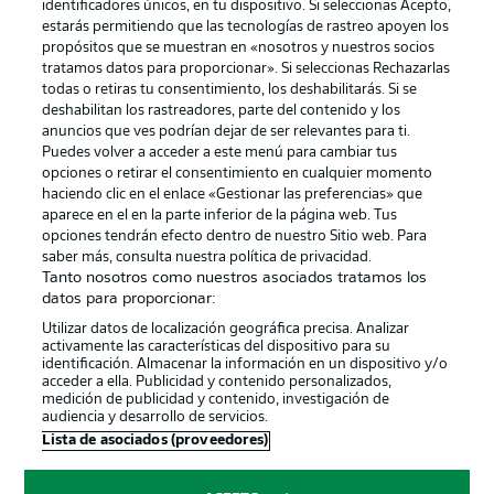
identificadores únicos, en tu dispositivo. Si seleccionas Acepto,
estarás permitiendo que las tecnologías de rastreo apoyen los
propósitos que se muestran en «nosotros y nuestros socios
tratamos datos para proporcionar». Si seleccionas Rechazarlas
Publicidad
Aviso legal
todas o retiras tu consentimiento, los deshabilitarás. Si se
Gestionar las preferencias
Declaracion de privacidad
deshabilitan los rastreadores, parte del contenido y los
anuncios que ves podrían dejar de ser relevantes para ti.
Canales
Trabajos
Puedes volver a acceder a este menú para cambiar tus
opciones o retirar el consentimiento en cualquier momento
Jugadores
Condiciones de uso
haciendo clic en el enlace «Gestionar las preferencias» que
Sello Editorial
Contacto
aparece en el en la parte inferior de la página web. Tus
opciones tendrán efecto dentro de nuestro Sitio web. Para
saber más, consulta nuestra política de privacidad.
Tanto nosotros como nuestros asociados tratamos los
datos para proporcionar:
Utilizar datos de localización geográfica precisa. Analizar
activamente las características del dispositivo para su
identificación. Almacenar la información en un dispositivo y/o
acceder a ella. Publicidad y contenido personalizados,
medición de publicidad y contenido, investigación de
audiencia y desarrollo de servicios.
© 2026 Bundesliga-Gruppe GmbH
Lista de asociados (proveedores)
Elegir idioma