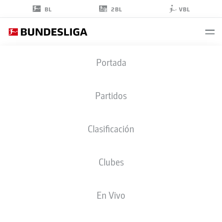
2BL
BL
VBL
ROBIN
Portada
HACK
25
Partidos
Clasificación
CENTROCAMPISTA
Clubes
BORUSSIA MÖNCHENGLADBACH
ESTADÍSTICAS TEMPORADA 2026/2027
GOLES
COMPA
En Vivo