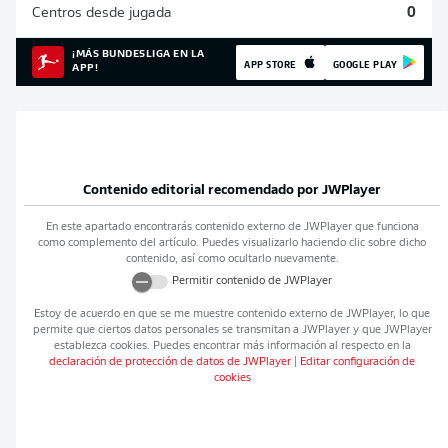
Centros desde jugada
0
¡MÁS BUNDESLIGA EN LA
APP STORE
GOOGLE PLAY
APP!
Contenido editorial recomendado por
JWPlayer
En este apartado encontrarás contenido externo de
JWPlayer
que funciona
como complemento del artículo. Puedes visualizarlo haciendo clic sobre dicho
contenido, así como ocultarlo nuevamente.
Permitir contenido de
JWPlayer
Estoy de acuerdo en que se me muestre contenido externo de
JWPlayer
, lo que
permite que ciertos datos personales se transmitan a
JWPlayer
y que
JWPlayer
establezca cookies. Puedes encontrar más información al respecto en la
declaración de protección de datos de
JWPlayer
|
Editar configuración de
cookies