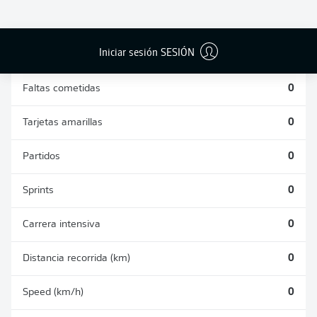
DUELOS
DUELOS
DIVIDIDOS
AÉREOS
GANADOS
GANADOS
0
0
Iniciar sesión SESIÓN
Faltas cometidas
0
Tarjetas amarillas
0
Partidos
0
Sprints
0
Carrera intensiva
0
Distancia recorrida (km)
0
Speed (km/h)
0