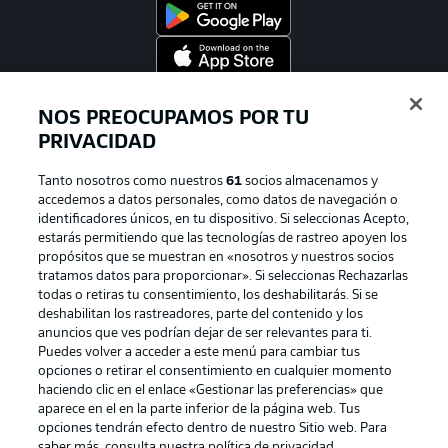
Official Partners
NOS PREOCUPAMOS POR TU
PRIVACIDAD
Tanto nosotros como nuestros
61
socios almacenamos y
accedemos a datos personales, como datos de navegación o
identificadores únicos, en tu dispositivo. Si seleccionas Acepto,
estarás permitiendo que las tecnologías de rastreo apoyen los
propósitos que se muestran en «nosotros y nuestros socios
tratamos datos para proporcionar». Si seleccionas Rechazarlas
todas o retiras tu consentimiento, los deshabilitarás. Si se
deshabilitan los rastreadores, parte del contenido y los
anuncios que ves podrían dejar de ser relevantes para ti.
Publicidad
Aviso legal
Puedes volver a acceder a este menú para cambiar tus
Gestionar las preferencias
Declaracion de privacidad
opciones o retirar el consentimiento en cualquier momento
haciendo clic en el enlace «Gestionar las preferencias» que
Canales
Trabajos
aparece en el en la parte inferior de la página web. Tus
opciones tendrán efecto dentro de nuestro Sitio web. Para
Jugadores
Condiciones de uso
saber más, consulta nuestra política de privacidad.