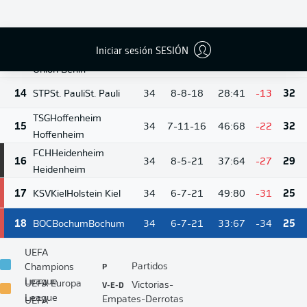
13
Wolfsburg
11-10-
12
FCA
Augsburg
Augsburg
34
35:51
-16
43
13
Iniciar sesión SESIÓN
FCU
Union Berlin
10-10-
13
34
35:51
-16
40
14
Union Berlin
14
STP
St. Pauli
St. Pauli
34
8-8-18
28:41
-13
32
TSG
Hoffenheim
15
34
7-11-16
46:68
-22
32
Hoffenheim
FCH
Heidenheim
16
34
8-5-21
37:64
-27
29
Heidenheim
17
KSV
Kiel
Holstein Kiel
34
6-7-21
49:80
-31
25
18
BOC
Bochum
Bochum
34
6-7-21
33:67
-34
25
UEFA
P
Partidos
Champions
League
V-E-D
UEFA Europa
Victorias-
League
Empates-Derrotas
UEFA