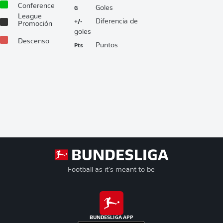
Conference
G
Goles
League
+/-
Diferencia de
Promoción
goles
Descenso
Pts
Puntos
Football as it's meant to be
BUNDESLIGA APP