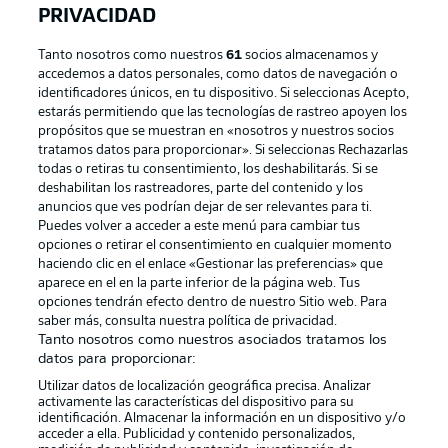
PRIVACIDAD
Tanto nosotros como nuestros
61
socios almacenamos y
accedemos a datos personales, como datos de navegación o
identificadores únicos, en tu dispositivo. Si seleccionas Acepto,
estarás permitiendo que las tecnologías de rastreo apoyen los
propósitos que se muestran en «nosotros y nuestros socios
tratamos datos para proporcionar». Si seleccionas Rechazarlas
Publicidad
Aviso legal
todas o retiras tu consentimiento, los deshabilitarás. Si se
Gestionar las preferencias
Declaracion de privacidad
deshabilitan los rastreadores, parte del contenido y los
anuncios que ves podrían dejar de ser relevantes para ti.
Canales
Trabajos
Puedes volver a acceder a este menú para cambiar tus
opciones o retirar el consentimiento en cualquier momento
Jugadores
Condiciones de uso
haciendo clic en el enlace «Gestionar las preferencias» que
Sello Editorial
Contacto
aparece en el en la parte inferior de la página web. Tus
opciones tendrán efecto dentro de nuestro Sitio web. Para
saber más, consulta nuestra política de privacidad.
Tanto nosotros como nuestros asociados tratamos los
datos para proporcionar:
Utilizar datos de localización geográfica precisa. Analizar
activamente las características del dispositivo para su
identificación. Almacenar la información en un dispositivo y/o
acceder a ella. Publicidad y contenido personalizados,