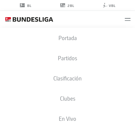
2BL
BL
VBL
MAXIMILIAN
Portada
WITTEK
32
Partidos
Clasificación
DEFENSA
Clubes
BOCHUM
ESTADÍSTICAS TEMPORADA 2024/2025
GOLES
En Vivo