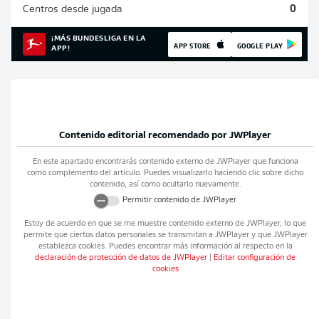
Centros desde jugada
0
¡MÁS BUNDESLIGA EN LA
APP STORE
GOOGLE PLAY
APP!
Contenido editorial recomendado por
JWPlayer
En este apartado encontrarás contenido externo de
JWPlayer
que funciona
como complemento del artículo. Puedes visualizarlo haciendo clic sobre dicho
contenido, así como ocultarlo nuevamente.
Permitir contenido de
JWPlayer
Estoy de acuerdo en que se me muestre contenido externo de
JWPlayer
, lo que
permite que ciertos datos personales se transmitan a
JWPlayer
y que
JWPlayer
establezca cookies. Puedes encontrar más información al respecto en la
declaración de protección de datos de
JWPlayer
|
Editar configuración de
cookies