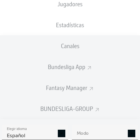
Jugadores
NACIÓN
21.08.1995
TAMAÑO
PESO
DEU
30 AÑOS
173 CM
70 KG
Estadísticas
Competition
Canales
Bundesliga 2
Bundesliga App
Season
Fantasy Manager
ESTADÍSTICAS
BUNDESLIGA-GROUP
TEMPORADA 2024/2025
Elegir idioma
Modo
Español