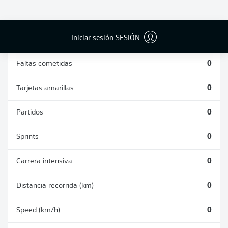
DUELOS
DUELOS
DIVIDIDOS
AÉREOS
GANADOS
GANADOS
0
0
Iniciar sesión SESIÓN
Faltas cometidas
0
Tarjetas amarillas
0
Partidos
0
Sprints
0
Carrera intensiva
0
Distancia recorrida (km)
0
Speed (km/h)
0