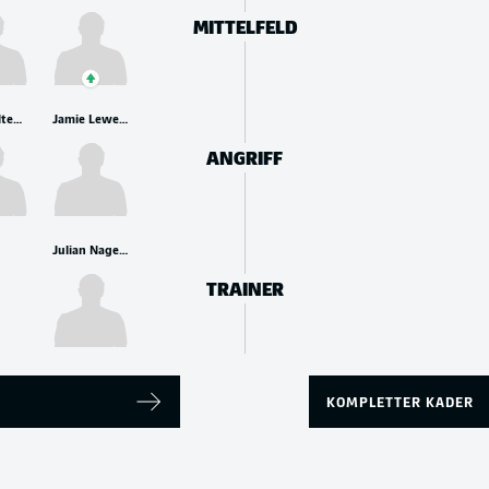
MITTELFELD
Nick Woltemade
Jamie Leweling
ANGRIFF
Julian Nagelsmann
TRAINER
KOMPLETTER KADER