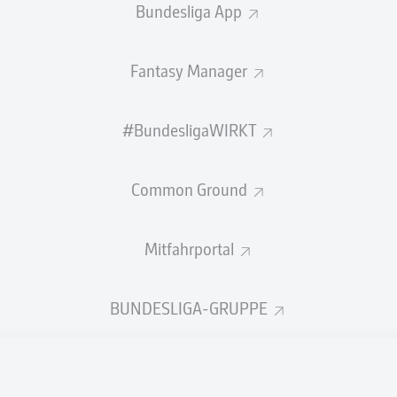
Bundesliga App
Fantasy Manager
Jürge
#BundesligaWIRKT
Leroy Sané
Common Ground
lix Nmecha
Juninho Ba
Mitfahrportal
BUNDESLIGA-GRUPPE
n Tah
Joshua Kimmich
Deveron Fonvill