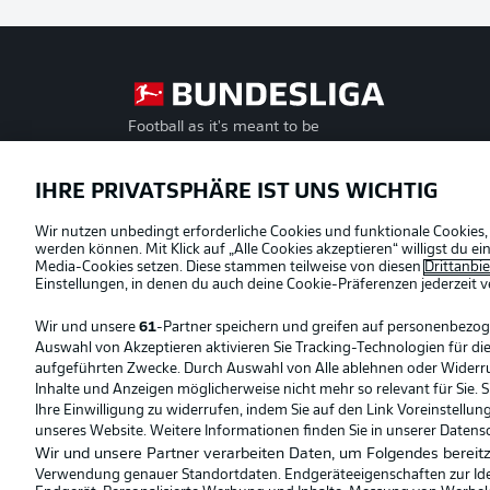
Football as it's meant to be
Offizielle Partner
IHRE PRIVATSPHÄRE IST UNS WICHTIG
Wir nutzen unbedingt erforderliche Cookies und funktionale Cookies,
werden können. Mit Klick auf „Alle Cookies akzeptieren“ willigst du 
Media-Cookies setzen. Diese stammen teilweise von diesen
Drittanbi
Einstellungen, in denen du auch deine Cookie-Präferenzen jederzeit
v
Wir und unsere
61
-Partner speichern und greifen auf personenbezo
Auswahl von Akzeptieren aktivieren Sie Tracking-Technologien für die
aufgeführten Zwecke. Durch Auswahl von Alle ablehnen oder Widerruf 
Inhalte und Anzeigen möglicherweise nicht mehr so relevant für Sie. 
Ihre Einwilligung zu widerrufen, indem Sie auf den Link Voreinstellu
unseres Website. Weitere Informationen finden Sie in unserer Datens
Wir und unsere Partner verarbeiten Daten, um Folgendes bereitz
Verwendung genauer Standortdaten. Endgeräteeigenschaften zur Ident