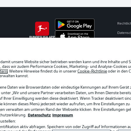
Rechtli
Datensc
BUNDESLIGA APP
Broadca
Jobs
Partner
 damit unsere Website sicher betrieben werden kann und ihre Inhalte und S
ein, dass wir zudem Performance Cookies, Marketing- und Analyse-Cookies u
Livetick
etern
. Weitere Hinweise findest du in unserer
Cookie-Richtlinie
oder in den 
erwalten kannst.
gene Daten wie Browserdaten oder eindeutige Kennungen auf Ihrem Gerät 
 unter „Wir und unsere Partner verarbeiten Daten, um Ihnen Dienste bereitz
Ihrer Einwilligung werden diese deaktiviert. Wenn Tracker deaktiviert sin
Sie können dieses Menü jederzeit wieder aufrufen, um Ihre Einstellungen zu
ngen verwalten am unteren Rand der Webseite klicken. Ihre Einstellungen ge
chutzerklärung.
Datenschutz
Impressum
ustellen:
ifikation aktiv abfragen. Speichern von oder Zugriff auf Informationen a
Sprachauswahl