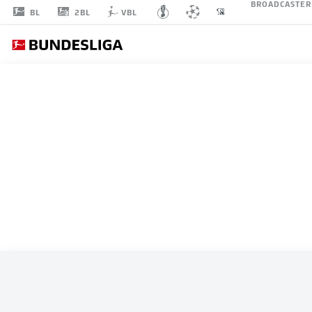
BROADCASTER
2BL
BL
VBL
ALLE SPIELE
DEUTSCHLAND
L
STARTELF