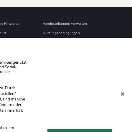
che Hinweise
Voreinstellungen verwalten
hutz
Nutzungsbedingungen
ster
Kontakt
Impressum
Spieler
ervices genutzt
nd Social-
er
AGB
Cookie-
zu. Durch
ustellen“
d, sind manche
 ändern oder
lten innerhalb
uf einem