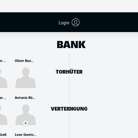
Login
BANK
Alexander Nübel
Oliver Baumann
TORHÜTER
Waldemar Anton
Antonio Rüdiger
VERTEIDIGUNG
Groß
Leon Goretzka