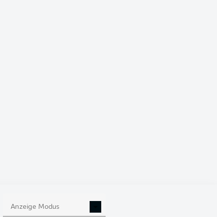
4-3-1-2
CURACAO
n Locadia
Sontje Hansen
Tahith Chong
cuna
Leandro Bacuna
Livano Comenencia
e
Armando Obispo
Riechedly Bazoer
Sherel Floranus
Anzeige Modus