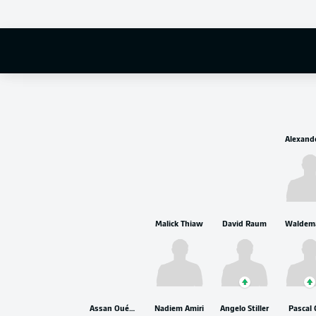
Manuel Neuer
Malick Thiaw
David Raum
Assan Ouédraogo
Nadiem Amiri
Angelo Stiller
Pascal 