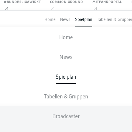
#BUNDESLIGAWIRKT
COMMON GROUND
MITFAHRPORTAL
Home
News
Spielplan
Tabellen & Gruppe
FIFA WELTMEISTERSCHAFT
Home
DEUTSCHLAND
-
CURACAO
News
7
1
Spielplan
Tabellen & Gruppen
IVE
AUFSTELLUNGEN
STATISTIKEN
TABEL
Broadcaster