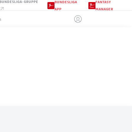
BUNDESLIGA-GRUPPE
BUNDESLIGA
FANTASY
APP
MANAGER
n
CURACAO
LE