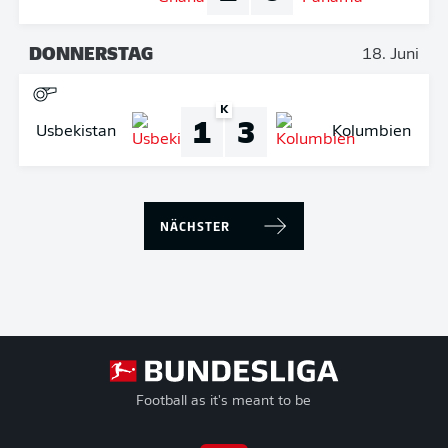
DONNERSTAG
18. Juni
K
1
3
Usbekistan
Kolumbien
NÄCHSTER
Football as it's meant to be