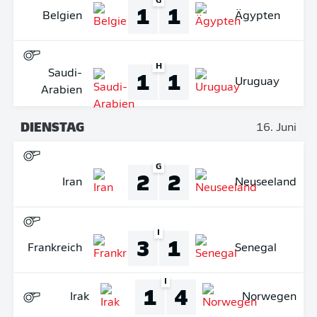
G
1
1
Belgien
Ägypten
H
1
1
Saudi-
Uruguay
Arabien
DIENSTAG
16. Juni
G
2
2
Iran
Neuseeland
I
3
1
Frankreich
Senegal
I
1
4
Irak
Norwegen