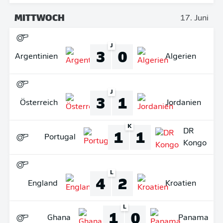
MITTWOCH
17. Juni
J
3
0
Argentinien
Algerien
J
3
1
Österreich
Jordanien
K
1
1
DR
Portugal
Kongo
L
4
2
England
Kroatien
L
1
0
Ghana
Panama