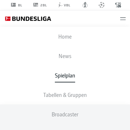
2BL
BL
VBL
Home
News
FIFA WELTMEISTERSCHAFT
Spielplan
SPIELPLAN
TABELLEN
Tabellen & Gruppen
Gruppenphase Spieltag 1
Alle Gruppen
Broadcaster
DONNERSTAG
11. Juni