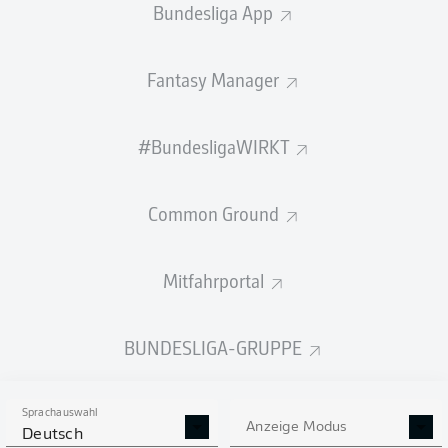
Bundesliga App
A
2
0
Mexiko
Südafrika
Fantasy Manager
FREITAG
12. Juni
#BundesligaWIRKT
A
2
1
Südkorea
Tschechien
Common Ground
B
Mitfahrportal
1
1
Bosnien-
Kanada
Herzegowina
BUNDESLIGA-GRUPPE
SAMSTAG
13. Juni
D
4
1
USA
Paraguay
Sprachauswahl
Anzeige Modus
Deutsch