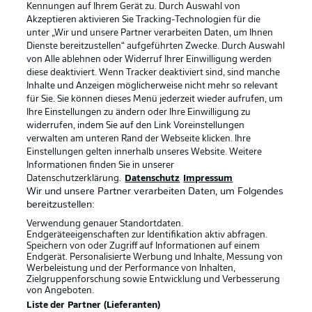
Kennungen auf Ihrem Gerät zu. Durch Auswahl von
Akzeptieren aktivieren Sie Tracking-Technologien für die
unter „Wir und unsere Partner verarbeiten Daten, um Ihnen
Dienste bereitzustellen“ aufgeführten Zwecke. Durch Auswahl
Rechtliche Hinweise
Voreinstellungen verwalten
von Alle ablehnen oder Widerruf Ihrer Einwilligung werden
diese deaktiviert. Wenn Tracker deaktiviert sind, sind manche
Datenschutz
Nutzungsbedingungen
Inhalte und Anzeigen möglicherweise nicht mehr so relevant
Broadcaster
Kontakt
für Sie. Sie können dieses Menü jederzeit wieder aufrufen, um
Ihre Einstellungen zu ändern oder Ihre Einwilligung zu
Jobs
Impressum
widerrufen, indem Sie auf den Link Voreinstellungen
verwalten am unteren Rand der Webseite klicken. Ihre
Partner
Spieler
Einstellungen gelten innerhalb unseres Website. Weitere
Liveticker
AGB
Informationen finden Sie in unserer
Datenschutzerklärung.
Datenschutz
Impressum
Wir und unsere Partner verarbeiten Daten, um Folgendes
bereitzustellen:
Verwendung genauer Standortdaten.
Endgeräteeigenschaften zur Identifikation aktiv abfragen.
Speichern von oder Zugriff auf Informationen auf einem
Endgerät. Personalisierte Werbung und Inhalte, Messung von
Werbeleistung und der Performance von Inhalten,
Zielgruppenforschung sowie Entwicklung und Verbesserung
von Angeboten.
© 2026 Bundesliga-Gruppe GmbH
Liste der Partner (Lieferanten)