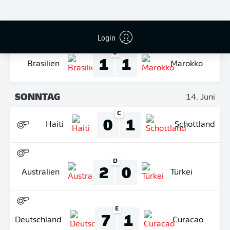
B
1
1
Katar
Schweiz
Login
C
1
1
Brasilien
Marokko
SONNTAG
14. Juni
C
0
1
Haiti
Schottland
D
2
0
Australien
Türkei
E
7
1
Deutschland
Curacao