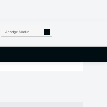
en
nd
Anzeige Modus
r