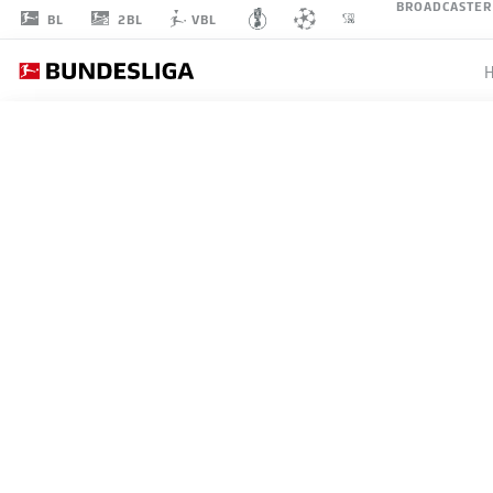
BROADCASTER
2BL
BL
VBL
DENIZ
UNDAV
26
ANGRIFF
VFB STUTTGART
STATISTIK SAISON 2026/2027
TORE
MITS