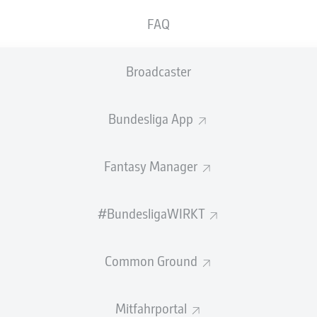
0
Gelbe Karten
FAQ
Einsätze
Broadcaster
Sprints
Intensive Läufe
Bundesliga App
Laufdistanz (km)
Fantasy Manager
Speed (km/h)
#BundesligaWIRKT
Flanken
NOCH MEHR BUNDESLIGA IN 
Common Ground
Mitfahrportal
Empfohlener redaktioneller Inhalt von
JWPlayer