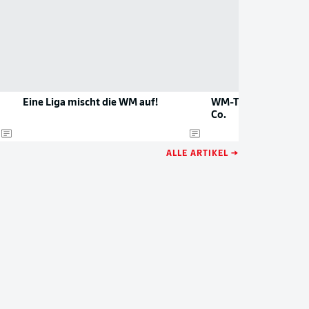
Eine Liga mischt die WM auf!
WM-Torjäger: Kane j
Co.
ALLE ARTIKEL →