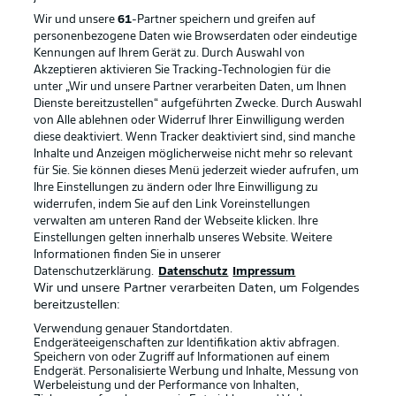
Wir und unsere
61
-Partner speichern und greifen auf
personenbezogene Daten wie Browserdaten oder eindeutige
Kennungen auf Ihrem Gerät zu. Durch Auswahl von
Akzeptieren aktivieren Sie Tracking-Technologien für die
unter „Wir und unsere Partner verarbeiten Daten, um Ihnen
Dienste bereitzustellen“ aufgeführten Zwecke. Durch Auswahl
von Alle ablehnen oder Widerruf Ihrer Einwilligung werden
diese deaktiviert. Wenn Tracker deaktiviert sind, sind manche
Inhalte und Anzeigen möglicherweise nicht mehr so relevant
für Sie. Sie können dieses Menü jederzeit wieder aufrufen, um
Rechtliche Hinweise
Voreinstellungen verwalten
Ihre Einstellungen zu ändern oder Ihre Einwilligung zu
widerrufen, indem Sie auf den Link Voreinstellungen
Datenschutz
Nutzungsbedingungen
verwalten am unteren Rand der Webseite klicken. Ihre
Broadcaster
Kontakt
Einstellungen gelten innerhalb unseres Website. Weitere
Informationen finden Sie in unserer
Jobs
Impressum
Datenschutzerklärung.
Datenschutz
Impressum
Wir und unsere Partner verarbeiten Daten, um Folgendes
Partner
Spieler
bereitzustellen:
Liveticker
AGB
Verwendung genauer Standortdaten.
Endgeräteeigenschaften zur Identifikation aktiv abfragen.
Speichern von oder Zugriff auf Informationen auf einem
Endgerät. Personalisierte Werbung und Inhalte, Messung von
Werbeleistung und der Performance von Inhalten,