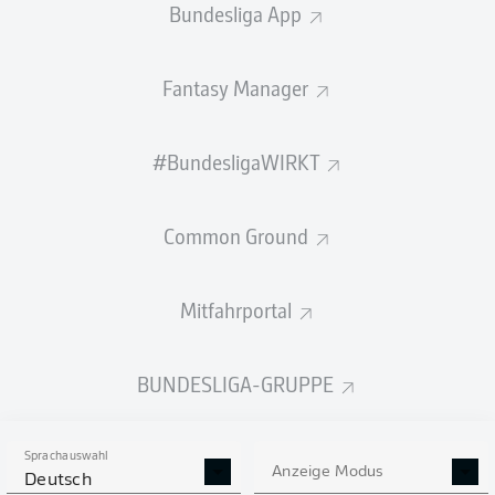
Bundesliga App
Fantasy Manager
PÄSSE
#BundesligaWIRKT
624
308
Passquote
87 %
82 %
Common Ground
Mitfahrportal
SCHÜSSE
BUNDESLIGA-GRUPPE
14
6
neben das Tor
neben das Tor
11
2
auf das Tor
auf das Tor
Sprachauswahl
Anzeige Modus
Deutsch