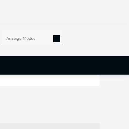
en
nd
Anzeige Modus
r