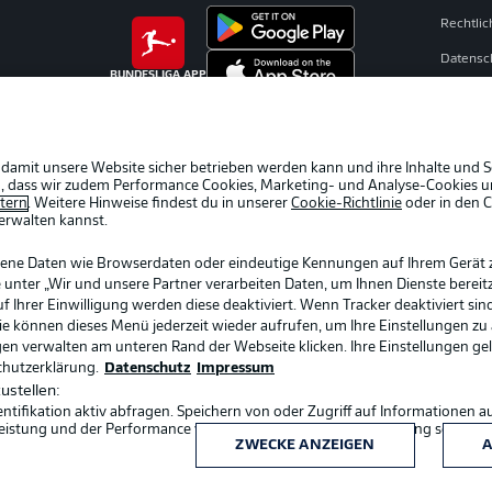
Rechtli
Datensc
BUNDESLIGA APP
Broadca
Jobs
Partner
 damit unsere Website sicher betrieben werden kann und ihre Inhalte und S
ein, dass wir zudem Performance Cookies, Marketing- und Analyse-Cookies u
Livetick
etern
. Weitere Hinweise findest du in unserer
Cookie-Richtlinie
oder in den 
erwalten kannst.
gene Daten wie Browserdaten oder eindeutige Kennungen auf Ihrem Gerät 
 unter „Wir und unsere Partner verarbeiten Daten, um Ihnen Dienste bereitz
Ihrer Einwilligung werden diese deaktiviert. Wenn Tracker deaktiviert sin
Sie können dieses Menü jederzeit wieder aufrufen, um Ihre Einstellungen zu
ngen verwalten am unteren Rand der Webseite klicken. Ihre Einstellungen ge
chutzerklärung.
Datenschutz
Impressum
ustellen:
ifikation aktiv abfragen. Speichern von oder Zugriff auf Informationen a
Sprachauswahl
eistung und der Performance von Inhalten, Zielgruppenforschung sowie E
Deutsch
ZWECKE ANZEIGEN
A