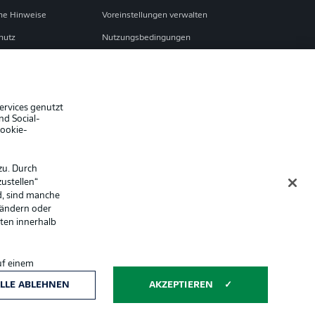
che Hinweise
Voreinstellungen verwalten
hutz
Nutzungsbedingungen
ster
Kontakt
Impressum
Spieler
ervices genutzt
nd Social-
er
AGB
Cookie-
zu. Durch
ustellen“
d, sind manche
 ändern oder
lten innerhalb
uf einem
ntwicklung und
Anzeige Modus
LLE ABLEHNEN
AKZEPTIEREN