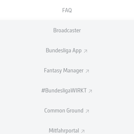
0
Gelbe Karten
FAQ
Einsätze
Broadcaster
Sprints
Intensive Läufe
Bundesliga App
Laufdistanz (km)
Fantasy Manager
Speed (km/h)
#BundesligaWIRKT
Flanken
NOCH MEHR BUNDESLIGA IN 
Common Ground
Mitfahrportal
Empfohlener redaktioneller Inhalt von
JWPlayer