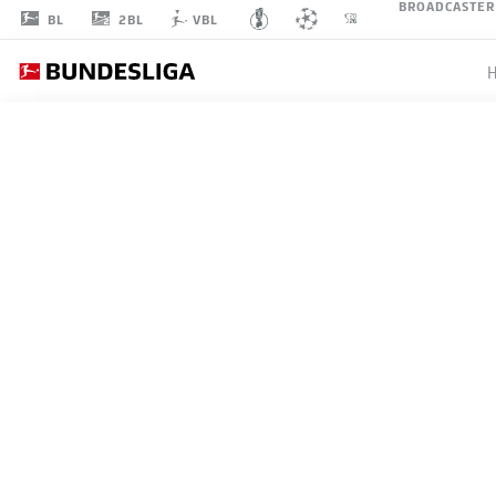
BROADCASTER
2BL
BL
VBL
YOUSSOUFA
MOUKOKO
18
ANGRIFF
BORUSSIA DORTMUND
STATISTIK SAISON 2024/2025
TORE