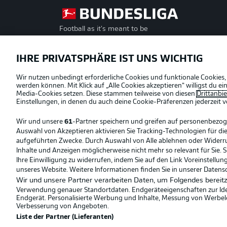
Football as it's meant to be
Offizielle Partner
IHRE PRIVATSPHÄRE IST UNS WICHTIG
Wir nutzen unbedingt erforderliche Cookies und funktionale Cookies,
werden können. Mit Klick auf „Alle Cookies akzeptieren“ willigst du 
Media-Cookies setzen. Diese stammen teilweise von diesen
Drittanbi
Einstellungen, in denen du auch deine Cookie-Präferenzen jederzeit
v
Wir und unsere
61
-Partner speichern und greifen auf personenbezo
Auswahl von Akzeptieren aktivieren Sie Tracking-Technologien für die
aufgeführten Zwecke. Durch Auswahl von Alle ablehnen oder Widerruf 
Inhalte und Anzeigen möglicherweise nicht mehr so relevant für Sie. 
Ihre Einwilligung zu widerrufen, indem Sie auf den Link Voreinstellu
unseres Website. Weitere Informationen finden Sie in unserer Datens
Wir und unsere Partner verarbeiten Daten, um Folgendes bereitz
Verwendung genauer Standortdaten. Endgeräteeigenschaften zur Ident
Endgerät. Personalisierte Werbung und Inhalte, Messung von Werbel
© 2026 Bundesliga-Gruppe GmbH
Verbesserung von Angeboten.
Liste der Partner (Lieferanten)