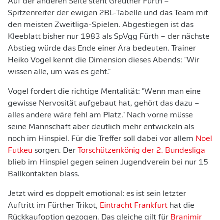
Auf der anderen Seite steht Greuther Fürth –
Spitzenreiter der ewigen 2BL-Tabelle und das Team mit
den meisten Zweitliga-Spielen. Abgestiegen ist das
Kleeblatt bisher nur 1983 als SpVgg Fürth – der nächste
Abstieg würde das Ende einer Ära bedeuten. Trainer
Heiko Vogel kennt die Dimension dieses Abends: "Wir
wissen alle, um was es geht."
Vogel fordert die richtige Mentalität: "Wenn man eine
gewisse Nervosität aufgebaut hat, gehört das dazu –
alles andere wäre fehl am Platz." Nach vorne müsse
seine Mannschaft aber deutlich mehr entwickeln als
noch im Hinspiel. Für die Treffer soll dabei vor allem
Noel
Futkeu
sorgen. Der
Torschützenkönig der 2. Bundesliga
blieb im Hinspiel gegen seinen Jugendverein bei nur 15
Ballkontakten blass.
Jetzt wird es doppelt emotional: es ist sein letzter
Auftritt im Fürther Trikot,
Eintracht Frankfurt
hat die
Rückkaufoption gezogen. Das gleiche gilt für
Branimir