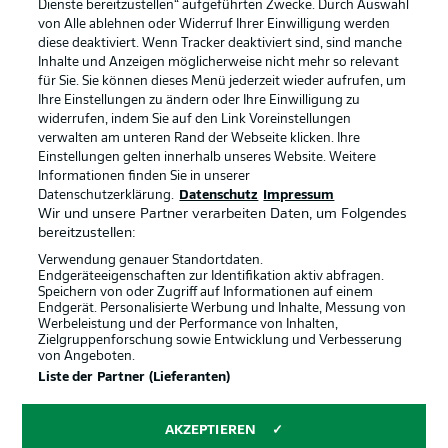
Dienste bereitzustellen“ aufgeführten Zwecke. Durch Auswahl
Rechtliche Hinweise
Voreinstellungen verwalten
von Alle ablehnen oder Widerruf Ihrer Einwilligung werden
diese deaktiviert. Wenn Tracker deaktiviert sind, sind manche
Datenschutz
Nutzungsbedingungen
Inhalte und Anzeigen möglicherweise nicht mehr so relevant
Kontakt
Jobs
für Sie. Sie können dieses Menü jederzeit wieder aufrufen, um
Ihre Einstellungen zu ändern oder Ihre Einwilligung zu
Impressum
Partner
widerrufen, indem Sie auf den Link Voreinstellungen
verwalten am unteren Rand der Webseite klicken. Ihre
Spieler
Liveticker
Einstellungen gelten innerhalb unseres Website. Weitere
AGB
Informationen finden Sie in unserer
Datenschutzerklärung.
Datenschutz
Impressum
Wir und unsere Partner verarbeiten Daten, um Folgendes
bereitzustellen:
Verwendung genauer Standortdaten.
Endgeräteeigenschaften zur Identifikation aktiv abfragen.
Speichern von oder Zugriff auf Informationen auf einem
Endgerät. Personalisierte Werbung und Inhalte, Messung von
Werbeleistung und der Performance von Inhalten,
Zielgruppenforschung sowie Entwicklung und Verbesserung
von Angeboten.
© 2026 Bundesliga-Gruppe GmbH
Liste der Partner (Lieferanten)
Sprachauswahl
AKZEPTIEREN
Deutsch