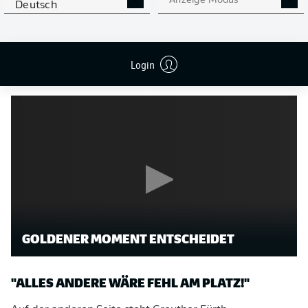
Anzeige Modus
Deutsch
Ratgeber wäre, nur defensiv zu agieren." Statt den
Vorsprung zu sichern, hat der RWE-Coach "eine sehr,
sehr klare Idee" und will mutig bleiben: "Wir werden
absolut bestrebt sein, möglichst schnell auch selbst in
Login
Führung zu gehen."
GOLDENER MOMENT ENTSCHEIDET
"ALLES ANDERE WÄRE FEHL AM PLATZ!"