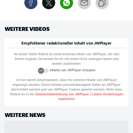
WEITERE VIDEOS
Empfohlener redaktioneller Inhalt von
JWPlayer
An dieser Stelle findest du einen externen Inhalt von
JWPlayer
, der den
Artikel ergänzt. Du kannst ihn dir mit einem Klick anzeigen lassen und
wieder ausblenden.
Inhalte von
JWPlayer
erlauben
Ich bin damit einverstanden, dass mir externe Inhalte von
JWPlayer
angezeigt werden. Damit können personenbezogene Daten an
JWPlayer
übermittelt werden und von
JWPlayer
Cookies gesetzt werden. Mehr dazu
findest du in der
Datenschutzerklärung von
JWPlayer
|
Cookie-Einstellungen
bearbeiten
WEITERE NEWS