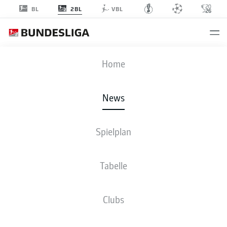
2BL
BL
VBL
Anzeige
Home
News
Zwischen Greuther Fürth und Rot-Weiss Essen ist auch im Rückspiel ein
Spielplan
heißer Tanz zu erwarten
- © DFL/Getty Images/Lukas Schulze
Tabelle
Clubs