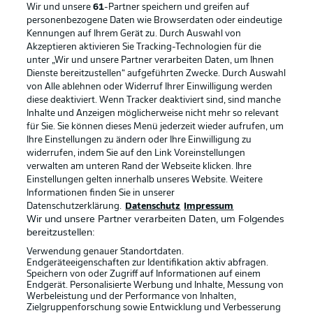
Wir und unsere
61
-Partner speichern und greifen auf
personenbezogene Daten wie Browserdaten oder eindeutige
Kennungen auf Ihrem Gerät zu. Durch Auswahl von
Akzeptieren aktivieren Sie Tracking-Technologien für die
unter „Wir und unsere Partner verarbeiten Daten, um Ihnen
Dienste bereitzustellen“ aufgeführten Zwecke. Durch Auswahl
Rechtliche Hinweise
Voreinstellungen verwalten
von Alle ablehnen oder Widerruf Ihrer Einwilligung werden
diese deaktiviert. Wenn Tracker deaktiviert sind, sind manche
Datenschutz
Nutzungsbedingungen
Inhalte und Anzeigen möglicherweise nicht mehr so relevant
Broadcaster
Kontakt
für Sie. Sie können dieses Menü jederzeit wieder aufrufen, um
Ihre Einstellungen zu ändern oder Ihre Einwilligung zu
Jobs
Impressum
widerrufen, indem Sie auf den Link Voreinstellungen
verwalten am unteren Rand der Webseite klicken. Ihre
Partner
Spieler
Einstellungen gelten innerhalb unseres Website. Weitere
Liveticker
AGB
Informationen finden Sie in unserer
Datenschutzerklärung.
Datenschutz
Impressum
Wir und unsere Partner verarbeiten Daten, um Folgendes
bereitzustellen:
Verwendung genauer Standortdaten.
Endgeräteeigenschaften zur Identifikation aktiv abfragen.
Speichern von oder Zugriff auf Informationen auf einem
Endgerät. Personalisierte Werbung und Inhalte, Messung von
Werbeleistung und der Performance von Inhalten,
Zielgruppenforschung sowie Entwicklung und Verbesserung