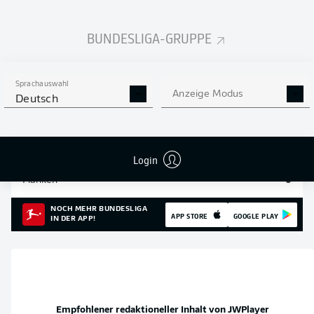
Einsätze
7
BUNDESLIGA-GRUPPE
Sprints
11
Intensive Läufe
38
Sprachauswahl
Anzeige Modus
Deutsch
Laufdistanz (km)
5.4
Speed (km/h)
28.04
Login
Flanken
0
NOCH MEHR BUNDESLIGA
APP STORE
GOOGLE PLAY
IN DER APP!
Empfohlener redaktioneller Inhalt von
JWPlayer