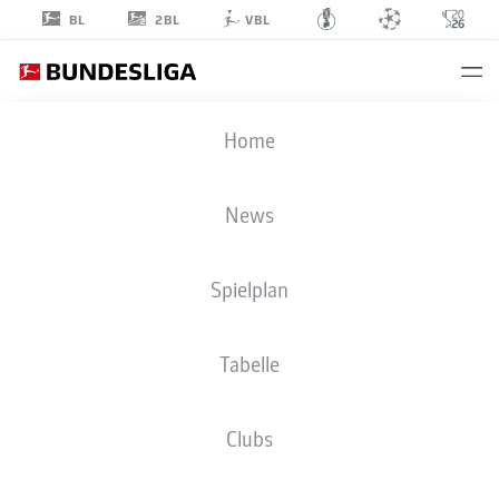
2BL
BL
VBL
LUKAS
Home
HINTERSEER
16
News
Spielplan
ANGRIFF
Tabelle
F.C. HANSA ROSTOCK
STATISTIK SAISON 2023/2024
TORE
Clubs