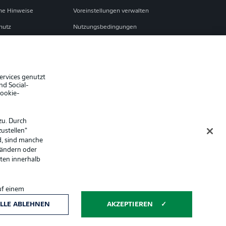
che Hinweise
Voreinstellungen verwalten
hutz
Nutzungsbedingungen
ster
Kontakt
Impressum
Spieler
ervices genutzt
nd Social-
er
AGB
Cookie-
zu. Durch
ustellen“
d, sind manche
 ändern oder
lten innerhalb
uf einem
ntwicklung und
Anzeige Modus
LLE ABLEHNEN
AKZEPTIEREN