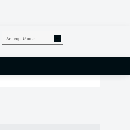
en
nd
Anzeige Modus
r