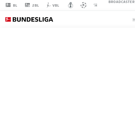
BROADCASTER
2BL
BL
VBL
LUCAS
ALARIO
21
ANGRIFF
EINTRACHT FRANKFURT
STATISTIK SAISON 2023/2024
TORE