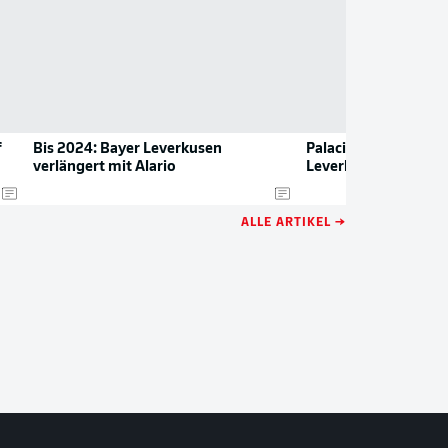
f
Bis 2024: Bayer Leverkusen
Palacios und Alario s
verlängert mit Alario
Leverkusen durch
ALLE ARTIKEL →