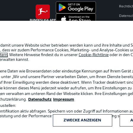
Rechtli
Datensc
BUNDESLIGA APP
Broadca
Jobs
Partner
 damit unsere Website sicher betrieben werden kann und ihre Inhalte und S
ein, dass wir zudem Performance Cookies, Marketing- und Analyse-Cookies u
Livetick
etern
. Weitere Hinweise findest du in unserer
Cookie-Richtlinie
oder in den 
erwalten kannst.
gene Daten wie Browserdaten oder eindeutige Kennungen auf Ihrem Gerät 
 unter „Wir und unsere Partner verarbeiten Daten, um Ihnen Dienste bereitz
Ihrer Einwilligung werden diese deaktiviert. Wenn Tracker deaktiviert sin
Sie können dieses Menü jederzeit wieder aufrufen, um Ihre Einstellungen zu
ngen verwalten am unteren Rand der Webseite klicken. Ihre Einstellungen ge
chutzerklärung.
Datenschutz
Impressum
ustellen:
ifikation aktiv abfragen. Speichern von oder Zugriff auf Informationen a
Sprachauswahl
eistung und der Performance von Inhalten, Zielgruppenforschung sowie E
Deutsch
ZWECKE ANZEIGEN
A