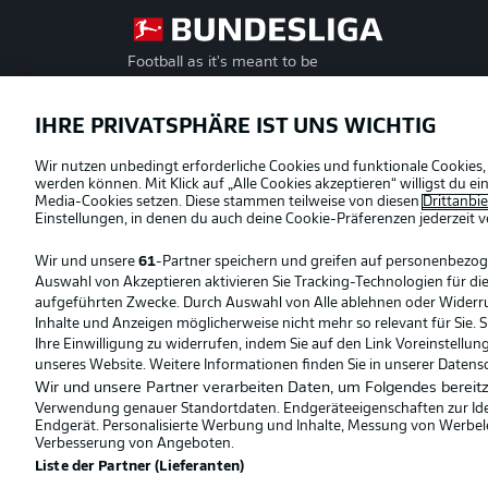
Football as it's meant to be
Offizielle Partner
IHRE PRIVATSPHÄRE IST UNS WICHTIG
Wir nutzen unbedingt erforderliche Cookies und funktionale Cookies,
werden können. Mit Klick auf „Alle Cookies akzeptieren“ willigst du 
Media-Cookies setzen. Diese stammen teilweise von diesen
Drittanbi
Einstellungen, in denen du auch deine Cookie-Präferenzen jederzeit
v
Wir und unsere
61
-Partner speichern und greifen auf personenbezo
Auswahl von Akzeptieren aktivieren Sie Tracking-Technologien für die
aufgeführten Zwecke. Durch Auswahl von Alle ablehnen oder Widerruf 
Inhalte und Anzeigen möglicherweise nicht mehr so relevant für Sie. 
Ihre Einwilligung zu widerrufen, indem Sie auf den Link Voreinstellu
unseres Website. Weitere Informationen finden Sie in unserer Datens
Wir und unsere Partner verarbeiten Daten, um Folgendes bereitz
Verwendung genauer Standortdaten. Endgeräteeigenschaften zur Ident
Endgerät. Personalisierte Werbung und Inhalte, Messung von Werbel
© 2026 Bundesliga-Gruppe GmbH
Verbesserung von Angeboten.
Liste der Partner (Lieferanten)