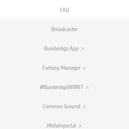
0
Gelbe Karten
FAQ
Einsätze
Broadcaster
Sprints
Intensive Läufe
Bundesliga App
Laufdistanz (km)
Fantasy Manager
Speed (km/h)
#BundesligaWIRKT
Flanken
NOCH MEHR BUNDESLIGA IN 
Common Ground
Mitfahrportal
Empfohlener redaktioneller Inhalt von
JWPlayer