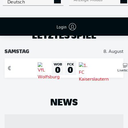
Anzeige Modus
Deutsch
NOCH MEHR BUNDESLIGA
APP STORE
GOOGLE PLAY
IN DER APP!
Login
LETZTES SPIEL
SAMSTAG
8. August
WOB
FCK
0
0
Liveti
NEWS