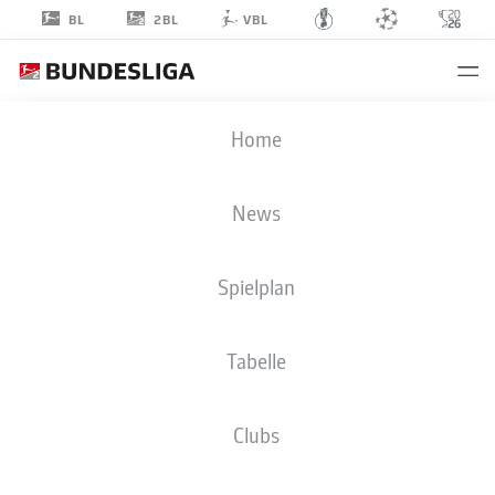
2BL
BL
VBL
KAMIL
Home
GRABARA
1
News
Spielplan
TORHÜTER
Tabelle
VFL WOLFSBURG
STATISTIK SAISON 2025/2026
TORE
Clubs