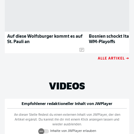
Auf diese Wolfsburger kommt es auf
Bosnien schockt Itali
St. Pauli an
WM-Playoffs
ALLE ARTIKEL →
VIDEOS
Empfohlener redaktioneller Inhalt von
JWPlayer
An dieser Stelle findest du einen externen Inhalt von
JWPlayer
, der den
Artikel ergänzt. Du kannst ihn dir mit einem Klick anzeigen lassen und
wieder ausblenden.
Inhalte von
JWPlayer
erlauben