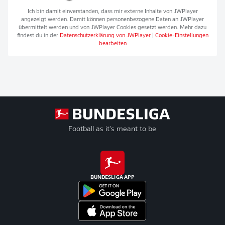
Ich bin damit einverstanden, dass mir externe Inhalte von
JWPlayer
angezeigt werden. Damit können personenbezogene Daten an
JWPlayer
übermittelt werden und von
JWPlayer
Cookies gesetzt werden. Mehr dazu
findest du in der
Datenschutzerklärung von
JWPlayer
|
Cookie-Einstellungen
bearbeiten
Football as it's meant to be
BUNDESLIGA APP