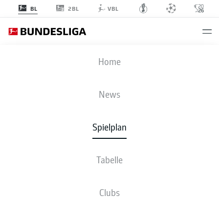
2BL
BL
VBL
BVB
-
SGE
Home
BVB
SGE
3
2
News
Spielplan
LIVE
NEWS
AUFSTELLUNGEN
STATISTIKEN
TABELLE
Tabelle
Clubs