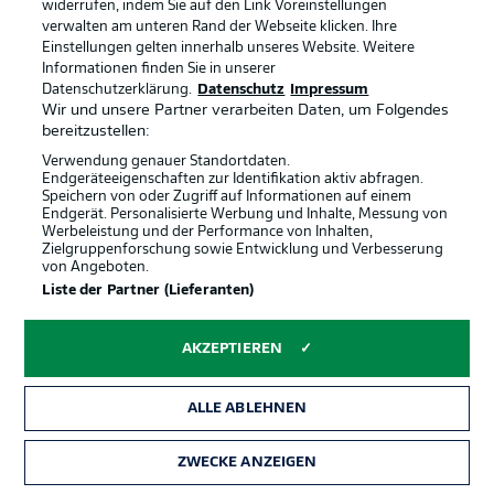
es schnell. Er schickt Sabitzer in die Tiefe, der sieht den
widerrufen, indem Sie auf den Link Voreinstellungen
mitgelaufenen Ryerson auf der rechten Seite. Die flache
verwalten am unteren Rand der Webseite klicken. Ihre
Einstellungen gelten innerhalb unseres Website. Weitere
Hereingabe verwertet Guirassy herausragend per
Informationen finden Sie in unserer
Direktabnahme, lässt die Kugel über den Schlappen in
Datenschutzerklärung.
Datenschutz
Impressum
den linken Winkel tropfen. Herausragend gespielt.
Wir und unsere Partner verarbeiten Daten, um Folgendes
bereitzustellen:
42'
Verwendung genauer Standortdaten.
Endgeräteeigenschaften zur Identifikation aktiv abfragen.
SERHOU
GUIRASSY
Speichern von oder Zugriff auf Informationen auf einem
TOR!
Endgerät. Personalisierte Werbung und Inhalte, Messung von
Werbeleistung und der Performance von Inhalten,
Zielgruppenforschung sowie Entwicklung und Verbesserung
1
:
1
von Angeboten.
Liste der Partner (Lieferanten)
Assist:
J. RYERSON
AKZEPTIEREN
Torwahrscheinlichkeit
20 %
ALLE ABLEHNEN
Torentfernung
9,7 m
ZWECKE ANZEIGEN