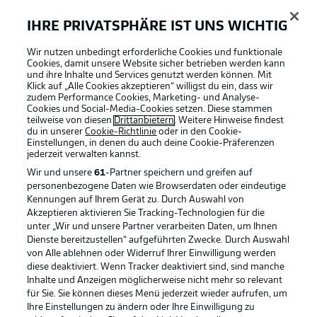
Torwahrscheinlichkeit
27 %
IHRE PRIVATSPHÄRE IST UNS WICHTIG
Torentfernung
9,13 m
Wir nutzen unbedingt erforderliche Cookies und funktionale
Cookies, damit unsere Website sicher betrieben werden kann
und ihre Inhalte und Services genutzt werden können. Mit
Klick auf „Alle Cookies akzeptieren“ willigst du ein, dass wir
zudem Performance Cookies, Marketing- und Analyse-
Cookies und Social-Media-Cookies setzen. Diese stammen
Nachspielzeit
45'
teilweise von diesen
Drittanbietern
. Weitere Hinweise findest
du in unserer
Cookie-Richtlinie
oder in den Cookie-
Drei Minuten.
Einstellungen, in denen du auch deine Cookie-Präferenzen
jederzeit
verwalten kannst.
Wir und unsere
61
-Partner speichern und greifen auf
Verdienter Treffer
43'
personenbezogene Daten wie Browserdaten oder eindeutige
Kennungen auf Ihrem Gerät zu. Durch Auswahl von
Der leistungsgerechte Ausgleich durch das zweite
Akzeptieren aktivieren Sie Tracking-Technologien für die
schöne Tor an diesem Abend. Beide Mannschaften
unter „Wir und unsere Partner verarbeiten Daten, um Ihnen
schenken sich nichts, der bislang beste Angriff der
Dienste bereitzustellen“ aufgeführten Zwecke. Durch Auswahl
Dortmunder sorgt für den verdienten Ausgleich.
von Alle ablehnen oder Widerruf Ihrer Einwilligung werden
diese deaktiviert. Wenn Tracker deaktiviert sind, sind manche
Inhalte und Anzeigen möglicherweise nicht mehr so relevant
Der Ausgleich nach Klasse-Angriff!
42'
für Sie. Sie können dieses Menü jederzeit wieder aufrufen, um
Brandt erobert die Kugel am Mittelkreis und dann geht
Ihre Einstellungen zu ändern oder Ihre Einwilligung zu