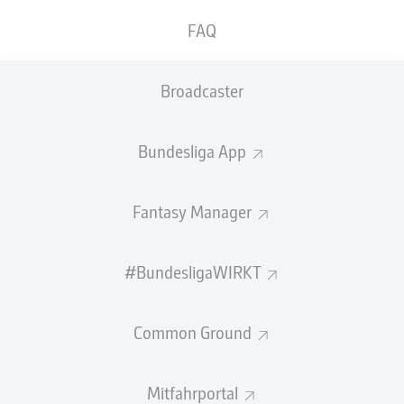
GEW.
GEW.
FAQ
ZWEIKÄMPFE
KOPFDUELLE
0
0
Broadcaster
Begangene Fouls
0
Bundesliga App
Gelbe Karten
0
Einsätze
0
Fantasy Manager
Sprints
0
#BundesligaWIRKT
Intensive Läufe
0
Common Ground
Laufdistanz (km)
0
Speed (km/h)
0
Mitfahrportal