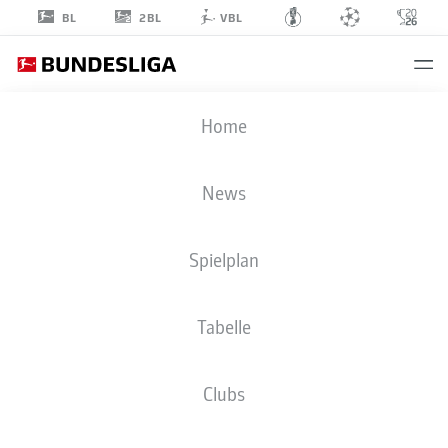
2BL
BL
VBL
JULIAN
Home
BRANDT
10
News
Spielplan
MITTELFELD
Tabelle
BORUSSIA DORTMUND
STATISTIK SAISON 2026/2027
TORE
MITSPIELER
Clubs