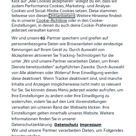
Klick auf „Alle Cookies akzeptieren“ willigst du ein, dass wir
zudem Performance Cookies, Marketing- und Analyse-
Cookies und Social-Media-Cookies setzen. Diese stammen
teilweise von diesen
Drittanbietern
. Weitere Hinweise findest
du in unserer
Cookie-Richtlinie
oder in den Cookie-
Einstellungen, in denen du auch deine Cookie-Präferenzen
jederzeit
verwalten kannst.
Wir und unsere
61
-Partner speichern und greifen auf
personenbezogene Daten wie Browserdaten oder eindeutige
Kennungen auf Ihrem Gerät zu. Durch Auswahl von
Akzeptieren aktivieren Sie Tracking-Technologien für die
unter „Wir und unsere Partner verarbeiten Daten, um Ihnen
Dienste bereitzustellen“ aufgeführten Zwecke. Durch Auswahl
Rechtliche Hinweise
Voreinstellungen verwalten
von Alle ablehnen oder Widerruf Ihrer Einwilligung werden
diese deaktiviert. Wenn Tracker deaktiviert sind, sind manche
Datenschutz
Nutzungsbedingungen
Inhalte und Anzeigen möglicherweise nicht mehr so relevant
Broadcaster
Kontakt
für Sie. Sie können dieses Menü jederzeit wieder aufrufen, um
Ihre Einstellungen zu ändern oder Ihre Einwilligung zu
Jobs
Impressum
widerrufen, indem Sie auf den Link Voreinstellungen
verwalten am unteren Rand der Webseite klicken. Ihre
Partner
Spieler
Einstellungen gelten innerhalb unseres Website. Weitere
Liveticker
AGB
Informationen finden Sie in unserer
Datenschutzerklärung.
Datenschutz
Impressum
Wir und unsere Partner verarbeiten Daten, um Folgendes