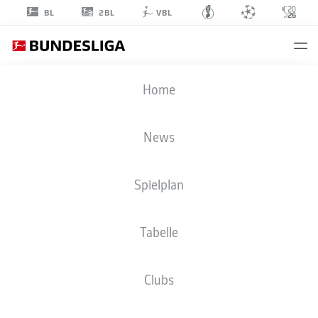
2BL
BL
VBL
NIKLAS
Home
SÜLE
25
News
Spielplan
VERTEIDIGUNG
Tabelle
BORUSSIA DORTMUND
STATISTIK SAISON 2026/2027
TORE
MITSPIELER
Clubs