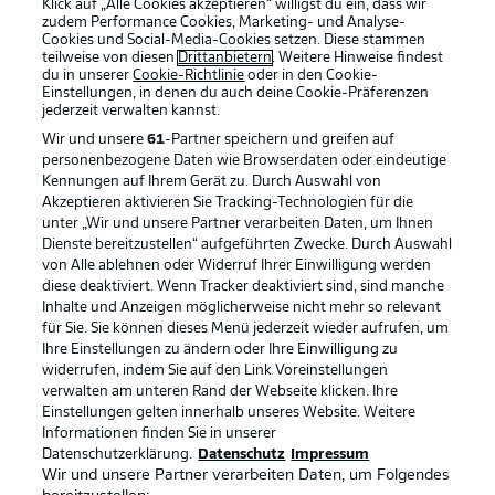
Klick auf „Alle Cookies akzeptieren“ willigst du ein, dass wir
zudem Performance Cookies, Marketing- und Analyse-
Cookies und Social-Media-Cookies setzen. Diese stammen
teilweise von diesen
Drittanbietern
. Weitere Hinweise findest
du in unserer
Cookie-Richtlinie
oder in den Cookie-
Einstellungen, in denen du auch deine Cookie-Präferenzen
jederzeit
verwalten kannst.
Wir und unsere
61
-Partner speichern und greifen auf
personenbezogene Daten wie Browserdaten oder eindeutige
Kennungen auf Ihrem Gerät zu. Durch Auswahl von
Akzeptieren aktivieren Sie Tracking-Technologien für die
unter „Wir und unsere Partner verarbeiten Daten, um Ihnen
Dienste bereitzustellen“ aufgeführten Zwecke. Durch Auswahl
Rechtliche Hinweise
Voreinstellungen verwalten
von Alle ablehnen oder Widerruf Ihrer Einwilligung werden
diese deaktiviert. Wenn Tracker deaktiviert sind, sind manche
Datenschutz
Nutzungsbedingungen
Inhalte und Anzeigen möglicherweise nicht mehr so relevant
Broadcaster
Kontakt
für Sie. Sie können dieses Menü jederzeit wieder aufrufen, um
Ihre Einstellungen zu ändern oder Ihre Einwilligung zu
Jobs
Impressum
widerrufen, indem Sie auf den Link Voreinstellungen
verwalten am unteren Rand der Webseite klicken. Ihre
Partner
Spieler
Einstellungen gelten innerhalb unseres Website. Weitere
Liveticker
AGB
Informationen finden Sie in unserer
Datenschutzerklärung.
Datenschutz
Impressum
Wir und unsere Partner verarbeiten Daten, um Folgendes