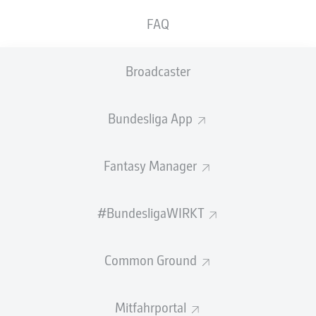
GEW.
GEW.
FAQ
ZWEIKÄMPFE
KOPFDUELLE
0
0
Broadcaster
Begangene Fouls
0
Bundesliga App
Gelbe Karten
0
Einsätze
0
Fantasy Manager
Sprints
0
#BundesligaWIRKT
Intensive Läufe
0
Common Ground
Laufdistanz (km)
0
Speed (km/h)
0
Mitfahrportal