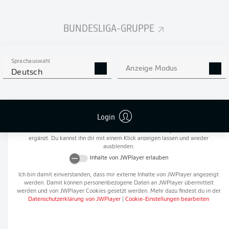
Flanken
0
BUNDESLIGA-GRUPPE
NOCH MEHR BUNDESLIGA
APP STORE
GOOGLE PLAY
IN DER APP!
Sprachauswahl
Anzeige Modus
Deutsch
Empfohlener redaktioneller Inhalt von
JWPlayer
Login
An dieser Stelle findest du einen externen Inhalt von
JWPlayer
, der den Artikel
ergänzt. Du kannst ihn dir mit einem Klick anzeigen lassen und wieder
ausblenden.
Inhalte von
JWPlayer
erlauben
Ich bin damit einverstanden, dass mir externe Inhalte von
JWPlayer
angezeigt
werden. Damit können personenbezogene Daten an
JWPlayer
übermittelt
werden und von
JWPlayer
Cookies gesetzt werden. Mehr dazu findest du in der
Datenschutzerklärung von
JWPlayer
|
Cookie-Einstellungen bearbeiten