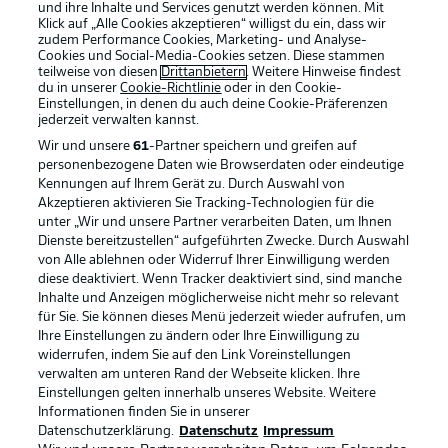
und ihre Inhalte und Services genutzt werden können. Mit
Klick auf „Alle Cookies akzeptieren“ willigst du ein, dass wir
zudem Performance Cookies, Marketing- und Analyse-
Cookies und Social-Media-Cookies setzen. Diese stammen
teilweise von diesen
Drittanbietern
. Weitere Hinweise findest
du in unserer
Cookie-Richtlinie
oder in den Cookie-
Einstellungen, in denen du auch deine Cookie-Präferenzen
jederzeit
verwalten kannst.
Wir und unsere
61
-Partner speichern und greifen auf
personenbezogene Daten wie Browserdaten oder eindeutige
Kennungen auf Ihrem Gerät zu. Durch Auswahl von
Akzeptieren aktivieren Sie Tracking-Technologien für die
unter „Wir und unsere Partner verarbeiten Daten, um Ihnen
Dienste bereitzustellen“ aufgeführten Zwecke. Durch Auswahl
Rechtliche Hinweise
Voreinstellungen verwalten
von Alle ablehnen oder Widerruf Ihrer Einwilligung werden
diese deaktiviert. Wenn Tracker deaktiviert sind, sind manche
Datenschutz
Nutzungsbedingungen
Inhalte und Anzeigen möglicherweise nicht mehr so relevant
Broadcaster
Kontakt
für Sie. Sie können dieses Menü jederzeit wieder aufrufen, um
Ihre Einstellungen zu ändern oder Ihre Einwilligung zu
Jobs
Impressum
widerrufen, indem Sie auf den Link Voreinstellungen
verwalten am unteren Rand der Webseite klicken. Ihre
Partner
Spieler
Einstellungen gelten innerhalb unseres Website. Weitere
Liveticker
AGB
Informationen finden Sie in unserer
Datenschutzerklärung.
Datenschutz
Impressum