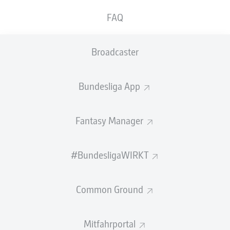
FAQ
GEW.
GEW.
ZWEIKÄMPFE
KOPFDUELLE
0
0
Broadcaster
Begangene Fouls
0
Bundesliga App
Gelbe Karten
0
Fantasy Manager
Einsätze
0
Sprints
0
#BundesligaWIRKT
Intensive Läufe
0
Common Ground
Laufdistanz (km)
0
Mitfahrportal
Speed (km/h)
0