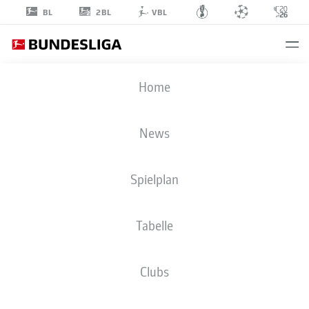
2BL
BL
VBL
JOBE
Home
BELLINGHAM
7
News
Spielplan
MITTELFELD
Tabelle
BORUSSIA DORTMUND
STATISTIK SAISON 2026/2027
TORE
MITSPIELER
Clubs