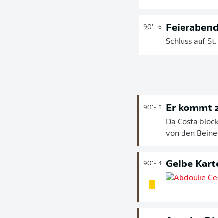
Feieraben
90'
+ 6
Schluss auf St.
Er kommt z
90'
+ 5
Da Costa block
von den Beine
Gelbe Kart
90'
+ 4