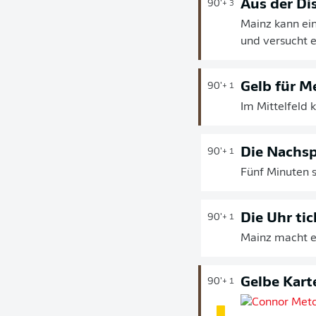
Aus der Di
90'
+ 3
Mainz kann ei
und versucht e
Gelb für M
90'
+ 1
Im Mittelfeld
Die Nachsp
90'
+ 1
Fünf Minuten 
Die Uhr tic
90'
+ 1
Mainz macht es
Gelbe Kart
90'
+ 1