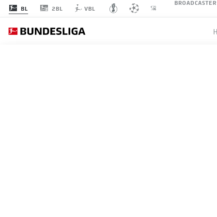
BROADCASTER
2BL
BL
VBL
SPIELTAG 32
LI