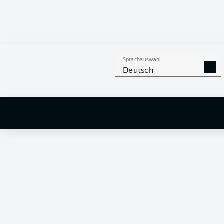
57 %
Sprachauswahl
PHILLIP TIET
Deutsch