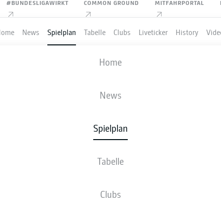
#BUNDESLIGAWIRKT
COMMON GROUND
MITFAHRPORTAL
Home
News
Spielplan
Tabelle
Clubs
Liveticker
History
Vide
FC ST. PAULI
-
1. FSV MAINZ 05
Home
STP
M05
1
2
News
Spielplan
VE
NEWS
AUFSTELLUNGEN
STATISTIKEN
TABE
Tabelle
Clubs