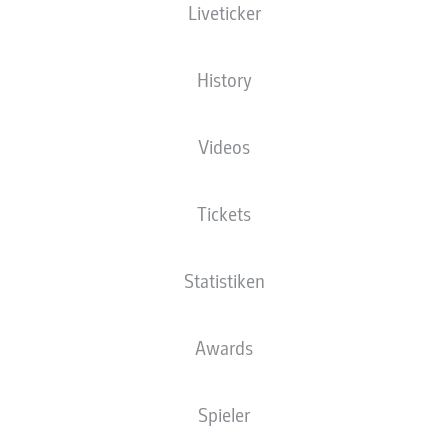
Liveticker
History
Videos
Tickets
Statistiken
A. Ceesay
87'
Awards
40'
P. Mwene
Spieler
6'
P. Tietz
Millerntor-Stadion
(Ausverkauft)