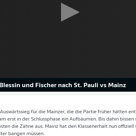
Blessin und Fischer nach St. Pauli vs Mainz
 Auswärtssieg für die Mainzer, die die Partie früher hätten e
kam erst in der Schlussphase ein Aufbäumen. Bis dahin bissen 
ästen die Zähne aus. Mainz hat den Klassenerhalt nun offiziell
ter bangen müssen.