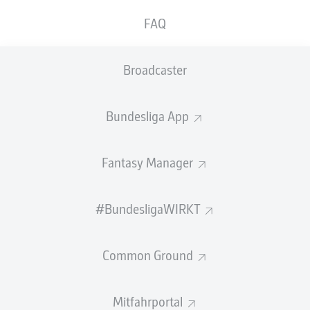
GEW.
GEW.
FAQ
ZWEIKÄMPFE
KOPFDUELLE
0
0
Broadcaster
Begangene Fouls
0
Bundesliga App
Gelbe Karten
0
Einsätze
0
Fantasy Manager
Sprints
0
#BundesligaWIRKT
Intensive Läufe
0
Common Ground
Laufdistanz (km)
0
Speed (km/h)
0
Mitfahrportal