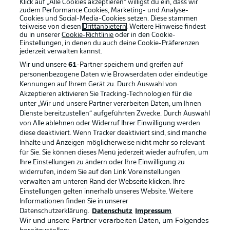
Klick auf „Alle Cookies akzeptieren“ willigst du ein, dass wir
zudem Performance Cookies, Marketing- und Analyse-
Cookies und Social-Media-Cookies setzen. Diese stammen
teilweise von diesen
Drittanbietern
. Weitere Hinweise findest
du in unserer
Cookie-Richtlinie
oder in den Cookie-
Einstellungen, in denen du auch deine Cookie-Präferenzen
jederzeit
verwalten kannst.
Wir und unsere
61
-Partner speichern und greifen auf
personenbezogene Daten wie Browserdaten oder eindeutige
Kennungen auf Ihrem Gerät zu. Durch Auswahl von
Akzeptieren aktivieren Sie Tracking-Technologien für die
unter „Wir und unsere Partner verarbeiten Daten, um Ihnen
Dienste bereitzustellen“ aufgeführten Zwecke. Durch Auswahl
Rechtliche Hinweise
Voreinstellungen verwalten
von Alle ablehnen oder Widerruf Ihrer Einwilligung werden
diese deaktiviert. Wenn Tracker deaktiviert sind, sind manche
Datenschutz
Nutzungsbedingungen
Inhalte und Anzeigen möglicherweise nicht mehr so relevant
Broadcaster
Kontakt
für Sie. Sie können dieses Menü jederzeit wieder aufrufen, um
Ihre Einstellungen zu ändern oder Ihre Einwilligung zu
Jobs
Impressum
widerrufen, indem Sie auf den Link Voreinstellungen
verwalten am unteren Rand der Webseite klicken. Ihre
Partner
Spieler
Einstellungen gelten innerhalb unseres Website. Weitere
Liveticker
AGB
Informationen finden Sie in unserer
Datenschutzerklärung.
Datenschutz
Impressum
Wir und unsere Partner verarbeiten Daten, um Folgendes