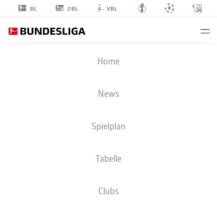
2BL
BL
VBL
SILVAN
Home
WIDMER
30
News
Spielplan
VERTEIDIGUNG
Tabelle
1. FSV MAINZ 05
STATISTIK SAISON 2026/2027
TORE
MITSPIELER
Clubs