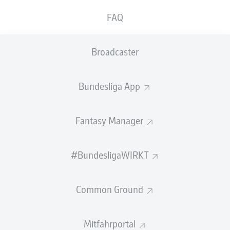
GEW.
GEW.
FAQ
ZWEIKÄMPFE
KOPFDUELLE
0
0
Broadcaster
Begangene Fouls
0
Bundesliga App
Gelbe Karten
0
Einsätze
0
Fantasy Manager
Sprints
0
#BundesligaWIRKT
Intensive Läufe
0
Common Ground
Laufdistanz (km)
0
Speed (km/h)
0
Mitfahrportal