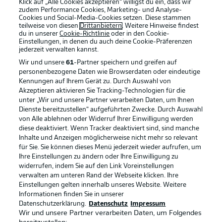
Klick auf „Alle Cookies akzeptieren“ willigst du ein, dass wir
zudem Performance Cookies, Marketing- und Analyse-
Cookies und Social-Media-Cookies setzen. Diese stammen
teilweise von diesen
Drittanbietern
. Weitere Hinweise findest
du in unserer
Cookie-Richtlinie
oder in den Cookie-
Einstellungen, in denen du auch deine Cookie-Präferenzen
jederzeit
verwalten kannst.
Wir und unsere
61
-Partner speichern und greifen auf
personenbezogene Daten wie Browserdaten oder eindeutige
Kennungen auf Ihrem Gerät zu. Durch Auswahl von
Akzeptieren aktivieren Sie Tracking-Technologien für die
unter „Wir und unsere Partner verarbeiten Daten, um Ihnen
Dienste bereitzustellen“ aufgeführten Zwecke. Durch Auswahl
Rechtliche Hinweise
Voreinstellungen verwalten
von Alle ablehnen oder Widerruf Ihrer Einwilligung werden
diese deaktiviert. Wenn Tracker deaktiviert sind, sind manche
Datenschutz
Nutzungsbedingungen
Inhalte und Anzeigen möglicherweise nicht mehr so relevant
Broadcaster
Kontakt
für Sie. Sie können dieses Menü jederzeit wieder aufrufen, um
Ihre Einstellungen zu ändern oder Ihre Einwilligung zu
Jobs
Impressum
widerrufen, indem Sie auf den Link Voreinstellungen
verwalten am unteren Rand der Webseite klicken. Ihre
Partner
Spieler
Einstellungen gelten innerhalb unseres Website. Weitere
Liveticker
AGB
Informationen finden Sie in unserer
Datenschutzerklärung.
Datenschutz
Impressum
Wir und unsere Partner verarbeiten Daten, um Folgendes