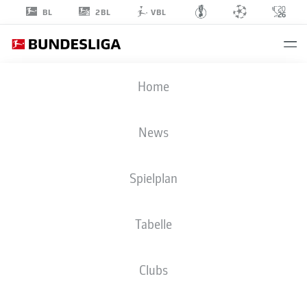
2BL
BL
VBL
KACPER
Home
POTULSKI
48
News
Spielplan
VERTEIDIGUNG
Tabelle
1. FSV MAINZ 05
STATISTIK SAISON 2026/2027
TORE
MITSPIELER
Clubs