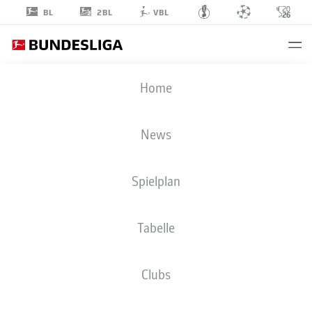
2BL
BL
VBL
KAISHU
Home
SANO
6
News
Spielplan
MITTELFELD
Tabelle
1. FSV MAINZ 05
STATISTIK SAISON 2026/2027
TORE
MITSPIELER
Clubs