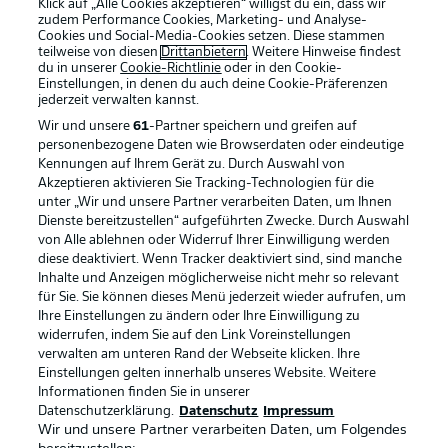
Klick auf „Alle Cookies akzeptieren“ willigst du ein, dass wir
zudem Performance Cookies, Marketing- und Analyse-
Cookies und Social-Media-Cookies setzen. Diese stammen
teilweise von diesen
Drittanbietern
. Weitere Hinweise findest
du in unserer
Cookie-Richtlinie
oder in den Cookie-
Einstellungen, in denen du auch deine Cookie-Präferenzen
jederzeit
verwalten kannst.
Wir und unsere
61
-Partner speichern und greifen auf
personenbezogene Daten wie Browserdaten oder eindeutige
Kennungen auf Ihrem Gerät zu. Durch Auswahl von
Akzeptieren aktivieren Sie Tracking-Technologien für die
unter „Wir und unsere Partner verarbeiten Daten, um Ihnen
Dienste bereitzustellen“ aufgeführten Zwecke. Durch Auswahl
Rechtliche Hinweise
Voreinstellungen verwalten
von Alle ablehnen oder Widerruf Ihrer Einwilligung werden
diese deaktiviert. Wenn Tracker deaktiviert sind, sind manche
Datenschutz
Nutzungsbedingungen
Inhalte und Anzeigen möglicherweise nicht mehr so relevant
Broadcaster
Kontakt
für Sie. Sie können dieses Menü jederzeit wieder aufrufen, um
Ihre Einstellungen zu ändern oder Ihre Einwilligung zu
Jobs
Impressum
widerrufen, indem Sie auf den Link Voreinstellungen
verwalten am unteren Rand der Webseite klicken. Ihre
Partner
Spieler
Einstellungen gelten innerhalb unseres Website. Weitere
Liveticker
AGB
Informationen finden Sie in unserer
Datenschutzerklärung.
Datenschutz
Impressum
Wir und unsere Partner verarbeiten Daten, um Folgendes