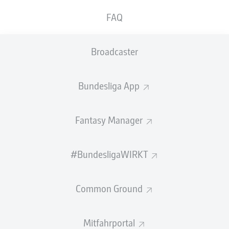
GEW.
GEW.
FAQ
ZWEIKÄMPFE
KOPFDUELLE
0
0
Broadcaster
Begangene Fouls
0
Bundesliga App
Gelbe Karten
0
Einsätze
0
Fantasy Manager
Sprints
0
#BundesligaWIRKT
Intensive Läufe
0
Common Ground
Laufdistanz (km)
0
Speed (km/h)
0
Mitfahrportal