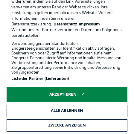
widerrufen, indem Sie auf den Link Voreinstellungen
ungeschlagen (drei Remis, ein Sieg) – fünfmal in Folge
verwalten am unteren Rand der Webseite klicken. Ihre
gelang dies in der Bundesliga gegen den FC nie.
Einstellungen gelten innerhalb unseres Website. Weitere
Informationen finden Sie in unserer
Datenschutzerklärung.
Datenschutz
Impressum
Starke Bilanz gegen den VfL
Wir und unsere Partner verarbeiten Daten, um Folgendes
bereitzustellen:
Köln verlor nur zwei der 31 Bundesliga-Heimspiele
gegen Bochum; mit 0:2 in der vergangenen Saison und
Verwendung genauer Standortdaten.
Endgeräteeigenschaften zur Identifikation aktiv abfragen.
am 18. April 2004 mit 1:2. Zudem gewann der FC über
Speichern von oder Zugriff auf Informationen auf einem
die Hälfte der Duelle gegen Bochum (33 von 63) – unter
Endgerät. Personalisierte Werbung und Inhalte, Messung von
den aktuellen Bundesligisten gelang dies sonst nur
Werbeleistung und der Performance von Inhalten,
gegen Darmstadt (sieben Siege, zwei Remis).
Zielgruppenforschung sowie Entwicklung und Verbesserung
von Angeboten.
Liste der Partner (Lieferanten)
Bochum will das Punktepolster
Am 10. März 2023 kletterte Bochum durch einen 2:0-
AKZEPTIEREN
Auswärtssieg in Köln von Rang 18 auf Platz 14, diesmal
kann der VfL mit einem Sieg beim Siebzehnten Köln den
ALLE ABLEHNEN
Vorsprung auf die direkten Abstiegsplätze auf
komfortable zehn Punkte ausbauen.
ZWECKE ANZEIGEN