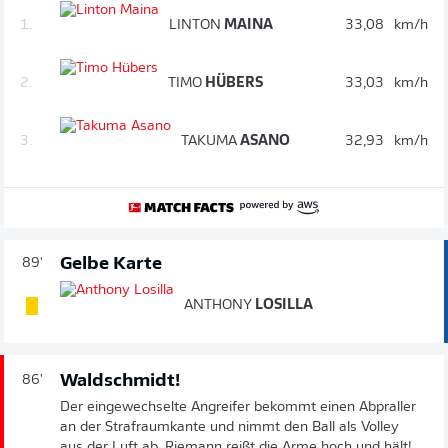
1.
LINTON
MAINA
33,08
km/h
2.
TIMO
HÜBERS
33,03
km/h
3.
TAKUMA
ASANO
32,93
km/h
Gelbe Karte
89'
ANTHONY
LOSILLA
Waldschmidt!
86'
Der eingewechselte Angreifer bekommt einen Abpraller
an der Strafraumkante und nimmt den Ball als Volley
aus der Luft ab. Riemann reißt die Arme hoch und hält!