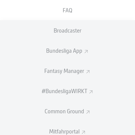
FAQ
Fazit
90'
+ 6
Der FC holt extrem wichtige Punkte gegen Bochum nach
Broadcaster
einer irren Nachspielzeit. Erst erzielte Tigges den späten
Ausgleich - nur eine Minute später gelang Waldschmidt
der Siegtreffer! Über 90 Minuten war der FC die bessere
Mannschaft in diesem Keller-Duell. Von Bochum kam
Bundesliga App
insgesamt zu wenig.
Fantasy Manager
SPIELENDE
#BundesligaWIRKT
TOOOR für den FC! Spiel gedreht!
90'
+ 2
Irre! Nur eine Minute später flankt Schmitz aus dem
rechten Halbfeld und findet Waldschmidt im Strafraum,
Common Ground
der aus knapp zehn Meter frei köpfen kann und
Riemann mit seinem Kopfball in die rechte Ecke keine
Chance lässt! Führung!
Mitfahrportal