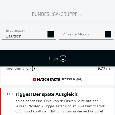
90'
+ 2
BUNDESLIGA-GRUPPE
LUCA
WALDSCHMIDT
TOR!
Sprachauswahl
Anzeige Modus
Deutsch
2
:
1
Login
Torwahrscheinlichkeit
9 %
Torentfernung
9,77 m
Tigges! Der späte Ausgleich!
90'
+ 1
Kainz bringt eine Ecke von der linken Seite auf den
kurzen Pfosten - Tigges setzt sich im Zweikampf stark
durch und köpft den Ball unhaltbar in die rechte Ecke!