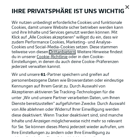
Davie Selke, mit sechs Saison-Treffern Kölns bester
Torjäger, war Torschütze beim 1:1 in der Hinrunde in
IHRE PRIVATSPHÄRE IST UNS WICHTIG
Bochum und vergangenen Sonntag beim 1:1 in
Wir nutzen unbedingt erforderliche Cookies und funktionale
Augsburg.
Cookies, damit unsere Website sicher betrieben werden kann
und ihre Inhalte und Services genutzt werden können. Mit
Klick auf „Alle Cookies akzeptieren“ willigst du ein, dass wir
Mit Kontern zum Sieg?
zudem Performance Cookies, Marketing- und Analyse-
Cookies und Social-Media-Cookies setzen. Diese stammen
Köln traf beim 1:1 in Augsburg nach einem Konter, das
teilweise von diesen
Drittanbietern
. Weitere Hinweise findest
könnte auch gegen Bochum der Schlüssel zum Erfolg
du in unserer
Cookie-Richtlinie
oder in den Cookie-
Einstellungen, in denen du auch deine Cookie-Präferenzen
sein: der VfL kassierte die meisten Kontergegentore
jederzeit
verwalten kannst.
(zwölf), zuletzt eines beim 2:2 gegen Darmstadt.
Wir und unsere
61
-Partner speichern und greifen auf
personenbezogene Daten wie Browserdaten oder eindeutige
Kennungen auf Ihrem Gerät zu. Durch Auswahl von
Nur einmal einen Rückstand gedreht
Akzeptieren aktivieren Sie Tracking-Technologien für die
33-mal geriet Bochum gegen Köln in der Bundesliga mit
unter „Wir und unsere Partner verarbeiten Daten, um Ihnen
0:1 in Rückstand, nur einmal gewann der VfL im
Dienste bereitzustellen“ aufgeführten Zwecke. Durch Auswahl
Anschluss noch (zu Hause 3:2 im August 1974).
von Alle ablehnen oder Widerruf Ihrer Einwilligung werden
diese deaktiviert. Wenn Tracker deaktiviert sind, sind manche
Inhalte und Anzeigen möglicherweise nicht mehr so relevant
Bochum zuletzt besser
für Sie. Sie können dieses Menü jederzeit wieder aufrufen, um
Ihre Einstellungen zu ändern oder Ihre Einwilligung zu
Bochum ist gegen Köln seit vier Bundesliga-Duellen