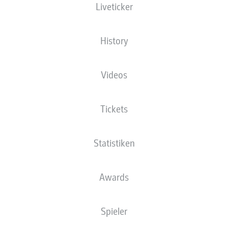
Liveticker
History
Videos
L. Waldschmidt
90' +2'
S. Tigges
90'
Tickets
53'
F. Passlack
RheinEnergieSTADION
(Ausverkauft)
Statistiken
T. Welz
Awards
Anzeige
Spieler