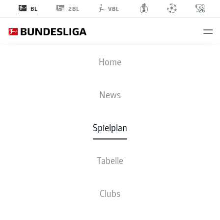
2BL
BL
VBL
KOE
-
BOC
Home
KOE
BOC
2
1
News
Spielplan
LIVE
NEWS
AUFSTELLUNGEN
STATISTIKEN
TABELLE
Tabelle
Clubs