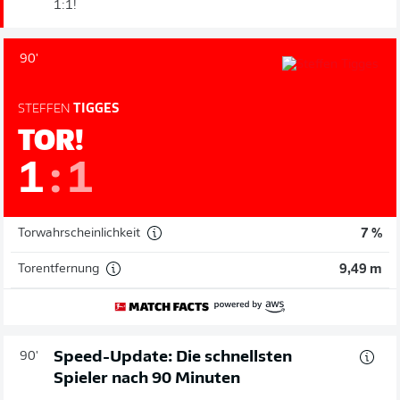
1:1!
90'
STEFFEN
TIGGES
TOR!
1
:
1
Torwahrscheinlichkeit
7 %
Torentfernung
9,49 m
Speed-Update: Die schnellsten
90'
Spieler nach 90 Minuten