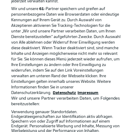
jederzeit
verwalten kannst.
Wir und unsere
61
-Partner speichern und greifen auf
personenbezogene Daten wie Browserdaten oder eindeutige
Kennungen auf Ihrem Gerät zu. Durch Auswahl von
Akzeptieren aktivieren Sie Tracking-Technologien für die
unter „Wir und unsere Partner verarbeiten Daten, um Ihnen
Dienste bereitzustellen“ aufgeführten Zwecke. Durch Auswahl
Rechtliche Hinweise
Voreinstellungen verwalten
von Alle ablehnen oder Widerruf Ihrer Einwilligung werden
diese deaktiviert. Wenn Tracker deaktiviert sind, sind manche
Datenschutz
Nutzungsbedingungen
Inhalte und Anzeigen möglicherweise nicht mehr so relevant
Kontakt
Jobs
für Sie. Sie können dieses Menü jederzeit wieder aufrufen, um
Ihre Einstellungen zu ändern oder Ihre Einwilligung zu
Impressum
Partner
widerrufen, indem Sie auf den Link Voreinstellungen
verwalten am unteren Rand der Webseite klicken. Ihre
Spieler
Liveticker
Einstellungen gelten innerhalb unseres Website. Weitere
AGB
Informationen finden Sie in unserer
Datenschutzerklärung.
Datenschutz
Impressum
Wir und unsere Partner verarbeiten Daten, um Folgendes
bereitzustellen:
Verwendung genauer Standortdaten.
Endgeräteeigenschaften zur Identifikation aktiv abfragen.
Speichern von oder Zugriff auf Informationen auf einem
Endgerät. Personalisierte Werbung und Inhalte, Messung von
Werbeleistung und der Performance von Inhalten,