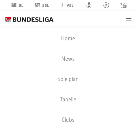
2BL
BL
VBL
FARIDE
Home
ALIDOU
48
News
Spielplan
MITTELFELD
Tabelle
1. FC KAISERSLAUTERN
STATISTIK SAISON 2024/2025
TORE
Clubs