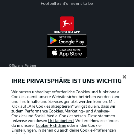
Football as it's meant to be
BUNDESLIGA APP
Offizielle Partner
IHRE PRIVATSPHÄRE IST UNS WICHTIG
Wir nutzen unbedingt erforderliche Cookies und funktionale
Cookies, damit unsere Website sicher betrieben werden kann
und ihre Inhalte und Services genutzt werden können. Mit
Klick auf „Alle Cookies akzeptieren“ willigst du ein, dass wir
zudem Performance Cookies, Marketing- und Analyse-
Cookies und Social-Media-Cookies setzen. Diese stammen
teilweise von diesen
Drittanbietern
. Weitere Hinweise findest
du in unserer
Cookie-Richtlinie
oder in den Cookie-
Einstellungen, in denen du auch deine Cookie-Präferenzen