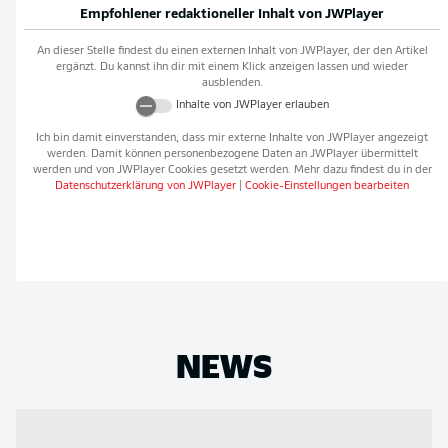
Empfohlener redaktioneller Inhalt von
JWPlayer
An dieser Stelle findest du einen externen Inhalt von
JWPlayer
, der den Artikel
ergänzt. Du kannst ihn dir mit einem Klick anzeigen lassen und wieder
ausblenden.
Inhalte von
JWPlayer
erlauben
Ich bin damit einverstanden, dass mir externe Inhalte von
JWPlayer
angezeigt
werden. Damit können personenbezogene Daten an
JWPlayer
übermittelt
werden und von
JWPlayer
Cookies gesetzt werden. Mehr dazu findest du in der
Datenschutzerklärung von
JWPlayer
|
Cookie-Einstellungen bearbeiten
NEWS