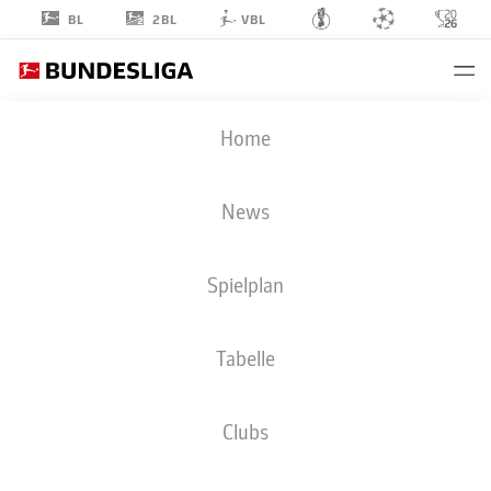
2BL
BL
VBL
ERIC
Home
MARTEL
6
News
Spielplan
MITTELFELD
Tabelle
1. FC KÖLN
STATISTIK SAISON 2026/2027
TORE
MITSPIELER
Clubs