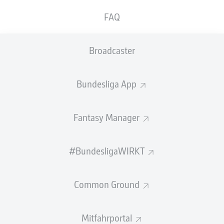
GEW.
GEW.
FAQ
ZWEIKÄMPFE
KOPFDUELLE
0
0
Broadcaster
Begangene Fouls
0
Bundesliga App
Gelbe Karten
0
Einsätze
0
Fantasy Manager
Sprints
0
#BundesligaWIRKT
Intensive Läufe
0
Common Ground
Laufdistanz (km)
0
Speed (km/h)
0
Mitfahrportal