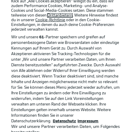
Klick auf „Alle Cookies akzeptieren“ willigst du ein, dass wir
zudem Performance Cookies, Marketing- und Analyse-
Cookies und Social-Media-Cookies setzen. Diese stammen
teilweise von diesen
Drittanbietern
. Weitere Hinweise findest
du in unserer
Cookie-Richtlinie
oder in den Cookie-
Einstellungen, in denen du auch deine Cookie-Präferenzen
jederzeit
verwalten kannst.
Wir und unsere
61
-Partner speichern und greifen auf
personenbezogene Daten wie Browserdaten oder eindeutige
Kennungen auf Ihrem Gerät zu. Durch Auswahl von
Akzeptieren aktivieren Sie Tracking-Technologien für die
unter „Wir und unsere Partner verarbeiten Daten, um Ihnen
Dienste bereitzustellen“ aufgeführten Zwecke. Durch Auswahl
Rechtliche Hinweise
Voreinstellungen verwalten
von Alle ablehnen oder Widerruf Ihrer Einwilligung werden
diese deaktiviert. Wenn Tracker deaktiviert sind, sind manche
Datenschutz
Nutzungsbedingungen
Inhalte und Anzeigen möglicherweise nicht mehr so relevant
Broadcaster
Kontakt
für Sie. Sie können dieses Menü jederzeit wieder aufrufen, um
Ihre Einstellungen zu ändern oder Ihre Einwilligung zu
Jobs
Impressum
widerrufen, indem Sie auf den Link Voreinstellungen
verwalten am unteren Rand der Webseite klicken. Ihre
Partner
Spieler
Einstellungen gelten innerhalb unseres Website. Weitere
Liveticker
AGB
Informationen finden Sie in unserer
Datenschutzerklärung.
Datenschutz
Impressum
Wir und unsere Partner verarbeiten Daten, um Folgendes