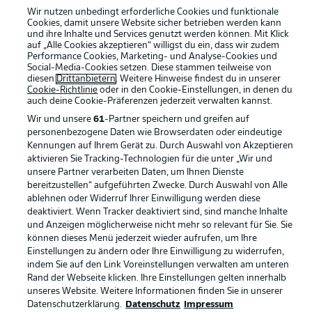
Wir nutzen unbedingt erforderliche Cookies und funktionale
Cookies, damit unsere Website sicher betrieben werden kann
und ihre Inhalte und Services genutzt werden können. Mit Klick
auf „Alle Cookies akzeptieren“ willigst du ein, dass wir zudem
Performance Cookies, Marketing- und Analyse-Cookies und
Social-Media-Cookies setzen. Diese stammen teilweise von
Rechtliche Hinweise
Voreinstellungen verwalten
diesen
Drittanbietern
. Weitere Hinweise findest du in unserer
Cookie-Richtlinie
oder in den Cookie-Einstellungen, in denen du
Datenschutz
Nutzungsbedingungen
auch deine Cookie-Präferenzen jederzeit
verwalten kannst.
Kontakt
Jobs
Wir und unsere
61
-Partner speichern und greifen auf
personenbezogene Daten wie Browserdaten oder eindeutige
Impressum
Partner
Kennungen auf Ihrem Gerät zu. Durch Auswahl von Akzeptieren
aktivieren Sie Tracking-Technologien für die unter „Wir und
Spieler
Liveticker
unsere Partner verarbeiten Daten, um Ihnen Dienste
AGB
bereitzustellen“ aufgeführten Zwecke. Durch Auswahl von Alle
ablehnen oder Widerruf Ihrer Einwilligung werden diese
deaktiviert. Wenn Tracker deaktiviert sind, sind manche Inhalte
und Anzeigen möglicherweise nicht mehr so relevant für Sie. Sie
können dieses Menü jederzeit wieder aufrufen, um Ihre
Einstellungen zu ändern oder Ihre Einwilligung zu widerrufen,
indem Sie auf den Link Voreinstellungen verwalten am unteren
Rand der Webseite klicken. Ihre Einstellungen gelten innerhalb
unseres Website. Weitere Informationen finden Sie in unserer
Datenschutzerklärung.
Datenschutz
Impressum