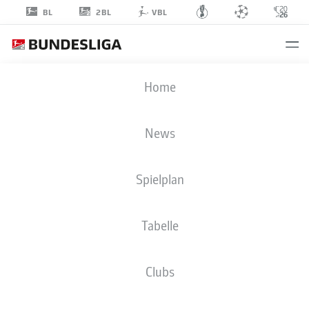
2BL
BL
VBL
CRISTIAN
Home
GAMBOA
2
News
Spielplan
VERTEIDIGUNG
Tabelle
VFL BOCHUM 1848
STATISTIK SAISON 2024/2025
TORE
Clubs