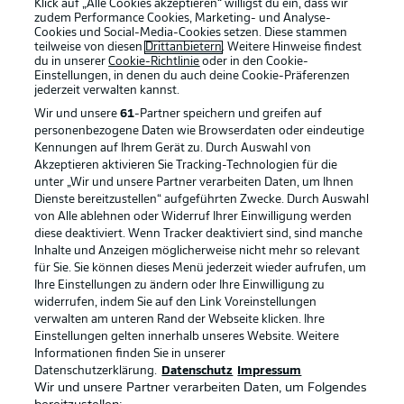
Klick auf „Alle Cookies akzeptieren“ willigst du ein, dass wir
zudem Performance Cookies, Marketing- und Analyse-
Cookies und Social-Media-Cookies setzen. Diese stammen
teilweise von diesen
Drittanbietern
. Weitere Hinweise findest
du in unserer
Cookie-Richtlinie
oder in den Cookie-
Einstellungen, in denen du auch deine Cookie-Präferenzen
jederzeit
verwalten kannst.
Wir und unsere
61
-Partner speichern und greifen auf
personenbezogene Daten wie Browserdaten oder eindeutige
Kennungen auf Ihrem Gerät zu. Durch Auswahl von
Akzeptieren aktivieren Sie Tracking-Technologien für die
unter „Wir und unsere Partner verarbeiten Daten, um Ihnen
Dienste bereitzustellen“ aufgeführten Zwecke. Durch Auswahl
Rechtliche Hinweise
Voreinstellungen verwalten
von Alle ablehnen oder Widerruf Ihrer Einwilligung werden
diese deaktiviert. Wenn Tracker deaktiviert sind, sind manche
Datenschutz
Nutzungsbedingungen
Inhalte und Anzeigen möglicherweise nicht mehr so relevant
Broadcaster
Kontakt
für Sie. Sie können dieses Menü jederzeit wieder aufrufen, um
Ihre Einstellungen zu ändern oder Ihre Einwilligung zu
Jobs
Impressum
widerrufen, indem Sie auf den Link Voreinstellungen
verwalten am unteren Rand der Webseite klicken. Ihre
Partner
Spieler
Einstellungen gelten innerhalb unseres Website. Weitere
Liveticker
AGB
Informationen finden Sie in unserer
Datenschutzerklärung.
Datenschutz
Impressum
Wir und unsere Partner verarbeiten Daten, um Folgendes