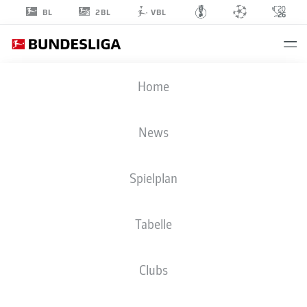
2BL
BL
VBL
JAN
Home
THIELMANN
29
News
Spielplan
MITTELFELD
Tabelle
1. FC KÖLN
STATISTIK SAISON 2026/2027
TORE
MITSPIELER
Clubs