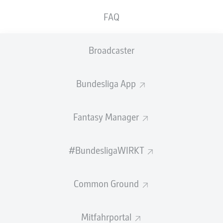
GEW.
GEW.
FAQ
ZWEIKÄMPFE
KOPFDUELLE
0
0
Broadcaster
Begangene Fouls
0
Bundesliga App
Gelbe Karten
0
Einsätze
0
Fantasy Manager
Sprints
0
#BundesligaWIRKT
Intensive Läufe
0
Common Ground
Laufdistanz (km)
0
Speed (km/h)
0
Mitfahrportal