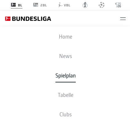
2BL
BL
VBL
KOE
-
SGE
Home
KOE
SGE
2
0
News
Spielplan
LIVE
NEWS
AUFSTELLUNGEN
STATISTIKEN
TABELLE
Tabelle
4-2-3-1
4-3-3
Clubs
STARTELF
1. FC KÖLN