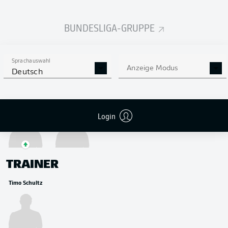
MITTELFELD
Jacob Christensen
Linton Maina
BUNDESLIGA-GRUPPE
Sprachauswahl
Anzeige Modus
Deutsch
ANGRIFF
Sargis Adamyan
Florian Dietz
Login
TRAINER
Timo Schultz