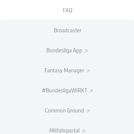
FAQ
BANK
Broadcaster
TORHÜTER
Bundesliga App
Philipp Pentke
Fantasy Manager
VERTEIDIGUNG
#BundesligaWIRKT
Dominique Heintz
Luca Kilian
Leart Paqarada
Rasmus Carstensen
Common Ground
Mitfahrportal