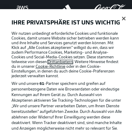
IHRE PRIVATSPHÄRE IST UNS WICHTIG
Wir nutzen unbedingt erforderliche Cookies und funktionale
Cookies, damit unsere Website sicher betrieben werden kann
und ihre Inhalte und Services genutzt werden können. Mit
Klick auf „Alle Cookies akzeptieren“ willigst du ein, dass wir
zudem Performance Cookies, Marketing- und Analyse-
Cookies und Social-Media-Cookies setzen. Diese stammen
teilweise von diesen
Drittanbietern
. Weitere Hinweise findest
du in unserer
Cookie-Richtlinie
oder in den Cookie-
Einstellungen, in denen du auch deine Cookie-Präferenzen
jederzeit
verwalten kannst.
Wir und unsere
61
-Partner speichern und greifen auf
personenbezogene Daten wie Browserdaten oder eindeutige
Kennungen auf Ihrem Gerät zu. Durch Auswahl von
Rechtliche Hinweise
Voreinstellungen verwalten
Akzeptieren aktivieren Sie Tracking-Technologien für die unter
„Wir und unsere Partner verarbeiten Daten, um Ihnen Dienste
Datenschutz
Nutzungsbedingungen
bereitzustellen“ aufgeführten Zwecke. Durch Auswahl von Alle
ablehnen oder Widerruf Ihrer Einwilligung werden diese
Broadcaster
Kontakt
deaktiviert. Wenn Tracker deaktiviert sind, sind manche Inhalte
Jobs
Impressum
und Anzeigen möglicherweise nicht mehr so relevant für Sie.