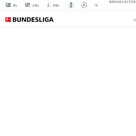
BROADCASTER
2BL
BL
VBL
LUCA
KILIAN
15
VERTEIDIGUNG
1. FC KÖLN
STATISTIK SAISON 2026/2027
TORE
MITS