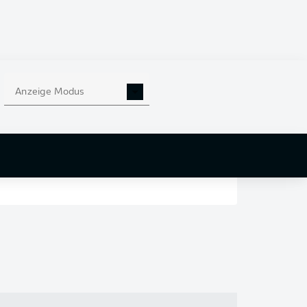
en
nd
Anzeige Modus
r