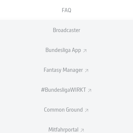
0
Gelbe Karten
FAQ
Einsätze
Broadcaster
Sprints
Intensive Läufe
Bundesliga App
Laufdistanz (km)
Fantasy Manager
Speed (km/h)
#BundesligaWIRKT
Flanken
NOCH MEHR BUNDESLIGA IN 
Common Ground
Mitfahrportal
Empfohlener redaktioneller Inhalt von
JWPlayer