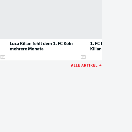
Luca Kilian fehlt dem 1. FC Köln
1. FC Köln zieht Kau
mehrere Monate
Kilian
ALLE ARTIKEL →