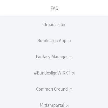
FAQ
BANK
Broadcaster
TORHÜTER
Bundesliga App
Niclas Thiede
Fantasy Manager
VERTEIDIGUNG
#BundesligaWIRKT
Tim Oermann
Maximilian Wittek
Noah Loosli
Common Ground
Mitfahrportal