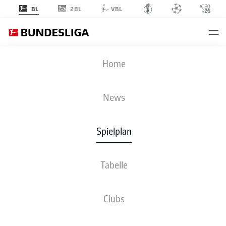
2BL
BL
VBL
BOC
-
KOE
Home
BOC
KOE
1
1
News
Spielplan
LIVE
NEWS
AUFSTELLUNGEN
STATISTIKEN
TABELLE
Tabelle
4-4-2
4-2-3-1
Clubs
STARTELF
VFL BOCHUM 1848