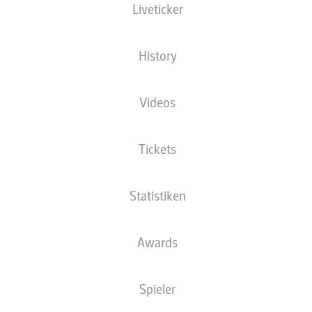
Liveticker
Philipp Hofmann
Takuma Asano
History
Moritz-Broni Kwarteng
Lukas Daschner
Videos
Tickets
Kevin Stöger
Patrick Osterhage
Statistiken
Bernardo
Keven Schlotterbeck
Erhan Mašović
Cristian Gamboa
Awards
Spieler
Manuel Riemann