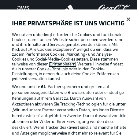
IHRE PRIVATSPHÄRE IST UNS WICHTIG
Wir nutzen unbedingt erforderliche Cookies und funktionale
Cookies, damit unsere Website sicher betrieben werden kann
und ihre Inhalte und Services genutzt werden können. Mit
Klick auf „Alle Cookies akzeptieren“ willigst du ein, dass wir
zudem Performance Cookies, Marketing- und Analyse-
Cookies und Social-Media-Cookies setzen. Diese stammen
teilweise von diesen
Drittanbietern
. Weitere Hinweise findest
du in unserer
Cookie-Richtlinie
oder in den Cookie-
Einstellungen, in denen du auch deine Cookie-Präferenzen
jederzeit
verwalten kannst.
Wir und unsere
61
-Partner speichern und greifen auf
personenbezogene Daten wie Browserdaten oder eindeutige
Kennungen auf Ihrem Gerät zu. Durch Auswahl von
Rechtliche Hinweise
Voreinstellungen verwalten
Akzeptieren aktivieren Sie Tracking-Technologien für die unter
„Wir und unsere Partner verarbeiten Daten, um Ihnen Dienste
Datenschutz
Nutzungsbedingungen
bereitzustellen“ aufgeführten Zwecke. Durch Auswahl von Alle
ablehnen oder Widerruf Ihrer Einwilligung werden diese
Broadcaster
Kontakt
deaktiviert. Wenn Tracker deaktiviert sind, sind manche Inhalte
Jobs
Impressum
und Anzeigen möglicherweise nicht mehr so relevant für Sie.