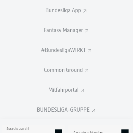
ELFMETER-
TORE
VORLAGEN
ELFMETER
Bundesliga App
TORE
1
0
0
0
Fantasy Manager
PFOSTEN /
TORSCHÜSSE
LATTE
#BundesligaWIRKT
5
0
Common Ground
GEW.
GEW.
ZWEIKÄMPFE
KOPFDUELLE
117
34
Mitfahrportal
BUNDESLIGA-GRUPPE
Begangene Fouls
14
Gelbe Karten
5
Sprachauswahl