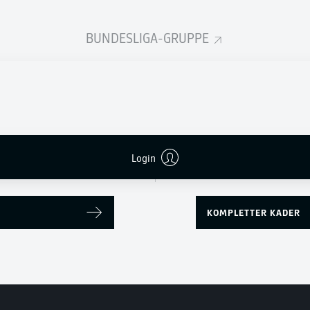
Kenan Karaman
Jordan Larsson
BUNDESLIGA-GRUPPE
ANGRIFF
Frank Kramer
TRAINER
Login
KOMPLETTER KADER