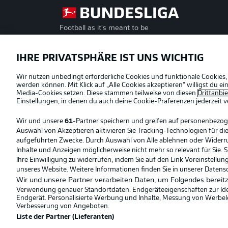
Football as it's meant to be
Offizielle Partner
IHRE PRIVATSPHÄRE IST UNS WICHTIG
Wir nutzen unbedingt erforderliche Cookies und funktionale Cookies,
werden können. Mit Klick auf „Alle Cookies akzeptieren“ willigst du 
Media-Cookies setzen. Diese stammen teilweise von diesen
Drittanbi
Einstellungen, in denen du auch deine Cookie-Präferenzen jederzeit
v
Wir und unsere
61
-Partner speichern und greifen auf personenbezo
Auswahl von Akzeptieren aktivieren Sie Tracking-Technologien für die
aufgeführten Zwecke. Durch Auswahl von Alle ablehnen oder Widerruf 
Inhalte und Anzeigen möglicherweise nicht mehr so relevant für Sie. 
Ihre Einwilligung zu widerrufen, indem Sie auf den Link Voreinstellu
unseres Website. Weitere Informationen finden Sie in unserer Datens
Wir und unsere Partner verarbeiten Daten, um Folgendes bereitz
Verwendung genauer Standortdaten. Endgeräteeigenschaften zur Ident
Endgerät. Personalisierte Werbung und Inhalte, Messung von Werbel
© 2026 Bundesliga-Gruppe GmbH
Verbesserung von Angeboten.
Liste der Partner (Lieferanten)