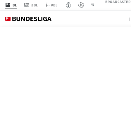
BROADCASTER
2BL
BL
VBL
SPIELTAG 10
LI
STARTELF
FC SCHALKE 04
4-2-3-1