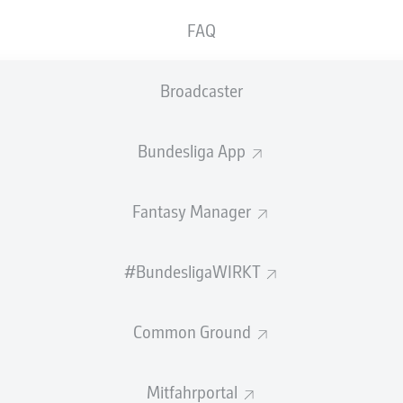
FAQ
BANK
Broadcaster
Ralf Fährmann
Bundesliga App
TORHÜTER
Fantasy Manager
Henning Matriciani
VERTEIDIGUNG
#BundesligaWIRKT
Common Ground
Flick
Danny Latza
MITTELFELD
Mitfahrportal