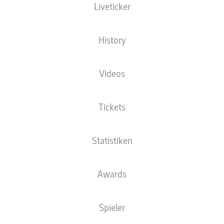
Liveticker
Muna
History
Dominick Drexler
Videos
Chri
m Krauß
Angeliño
Tickets
Statistiken
ml
Cédric Brunner
Stanley Nso
Awards
olow
Spieler