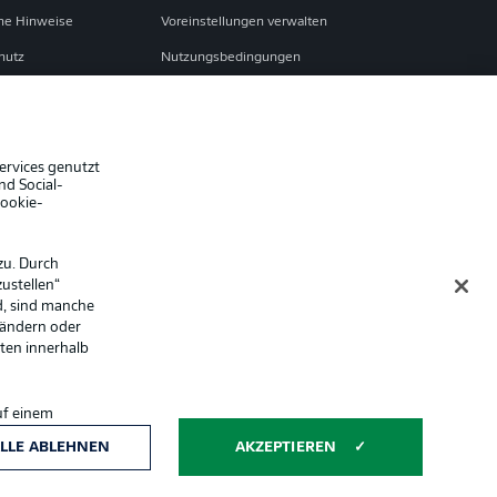
che Hinweise
Voreinstellungen verwalten
hutz
Nutzungsbedingungen
ster
Kontakt
Impressum
Spieler
ervices genutzt
nd Social-
er
AGB
Cookie-
zu. Durch
ustellen“
d, sind manche
 ändern oder
lten innerhalb
uf einem
ntwicklung und
Anzeige Modus
LLE ABLEHNEN
AKZEPTIEREN