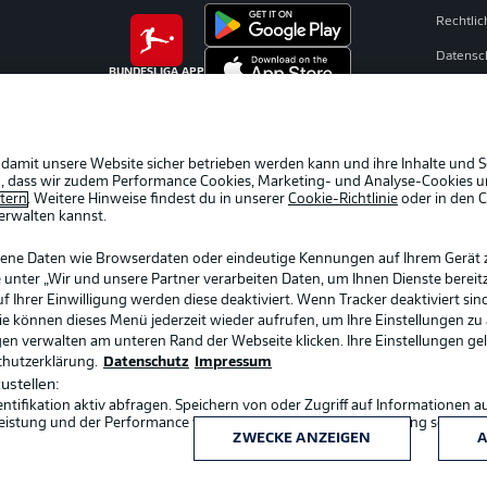
Rechtli
Datensc
BUNDESLIGA APP
Broadca
Jobs
Partner
 damit unsere Website sicher betrieben werden kann und ihre Inhalte und S
ein, dass wir zudem Performance Cookies, Marketing- und Analyse-Cookies u
Livetick
etern
. Weitere Hinweise findest du in unserer
Cookie-Richtlinie
oder in den 
erwalten kannst.
gene Daten wie Browserdaten oder eindeutige Kennungen auf Ihrem Gerät 
 unter „Wir und unsere Partner verarbeiten Daten, um Ihnen Dienste bereitz
Ihrer Einwilligung werden diese deaktiviert. Wenn Tracker deaktiviert sin
Sie können dieses Menü jederzeit wieder aufrufen, um Ihre Einstellungen zu
ngen verwalten am unteren Rand der Webseite klicken. Ihre Einstellungen ge
chutzerklärung.
Datenschutz
Impressum
ustellen:
ifikation aktiv abfragen. Speichern von oder Zugriff auf Informationen a
Sprachauswahl
eistung und der Performance von Inhalten, Zielgruppenforschung sowie E
Deutsch
ZWECKE ANZEIGEN
A