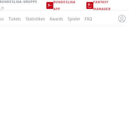
BUNDESLIGA-GRUPPE
BUNDESLIGA
FANTASY
APP
MANAGER
os
Tickets
Statistiken
Awards
Spieler
FAQ
LLE
3-3-2-2
TSG HOFFENHEIM