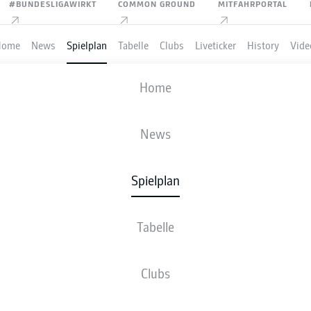
#BUNDESLIGAWIRKT
COMMON GROUND
MITFAHRPORTAL
Home
News
Spielplan
Tabelle
Clubs
Liveticker
History
Vide
FC SCHALKE 04
-
TSG HOFFENHEIM
Home
S04
TSG
0
3
News
Spielplan
VE
NEWS
AUFSTELLUNGEN
STATISTIKEN
TABE
Tabelle
Clubs