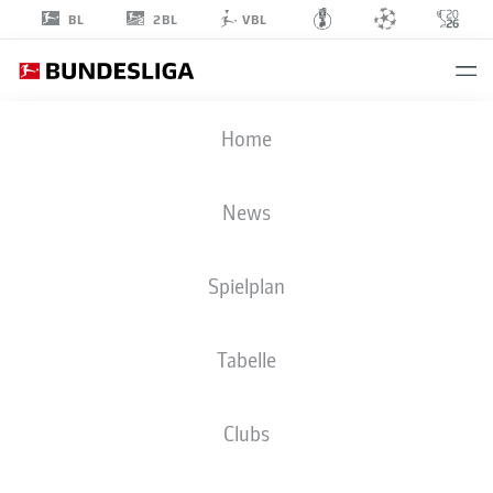
2BL
BL
VBL
FRANK
Home
KRAMER
News
Spielplan
Tabelle
TSG HOFFENHEIM
Clubs