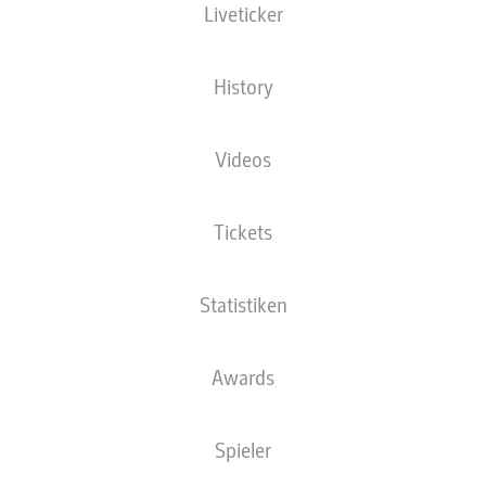
Liveticker
NATIONALITÄT
03.05.1972
GRÖSSE
DEU
54 JAHRE
175 CM
History
Wettbewerb
Videos
Bundesliga
Saison
Tickets
2026/2027
Statistiken
NEWS
Awards
Spieler