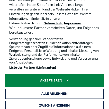
Ihre Einstellungen zu ändern oder Ihre Einwilligung zu
widerrufen, indem Sie auf den Link Voreinstellungen
verwalten am unteren Rand der Webseite klicken. Ihre
Einstellungen gelten innerhalb unseres Website. Weitere
Informationen finden Sie in unserer
Rechtliche Hinweise
Voreinstellungen verwalten
Datenschutzerklärung.
Datenschutz
Impressum
Datenschutz
Nutzungsbedingungen
Wir und unsere Partner verarbeiten Daten, um Folgendes
bereitzustellen:
Broadcaster
Kontakt
Verwendung genauer Standortdaten.
Jobs
Impressum
Endgeräteeigenschaften zur Identifikation aktiv abfragen.
Speichern von oder Zugriff auf Informationen auf einem
Partner
Spieler
Endgerät. Personalisierte Werbung und Inhalte, Messung von
Werbeleistung und der Performance von Inhalten,
Liveticker
AGB
Zielgruppenforschung sowie Entwicklung und Verbesserung
von Angeboten.
Liste der Partner (Lieferanten)
AKZEPTIEREN
ALLE ABLEHNEN
ZWECKE ANZEIGEN
© 2026 Bundesliga-Gruppe GmbH